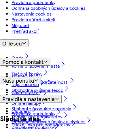
Pravidlá a podmienky
Ochrana osobných údajov a cookies
Nastavenia cookies
Pravidlá súťaží a akcií
Môj účet
Prehľad akcií
O Tescu
O nás
Pomoc a kontakt
Voľné pracovné miesta
Tlačové správy
Kontakt
Naša ponuka
Náš prístup k udržateľnosti
Nájsť obchod
Obchodná skupina Tesco
Časté otázky
Akciové letáky
Pravidlá a nastavenia
Vrátenie tovaru a záruka
Online nákupy
Stiahnuté produkty z predaja
Clubcard
Pravidlá a podmienky
Kontakt pre dodávateľov
Sledujte nás
Akcie a súťaže
Ochrana osobných údajov a cookies
Etická linka pre dodávateľov
Darčekové poukážky