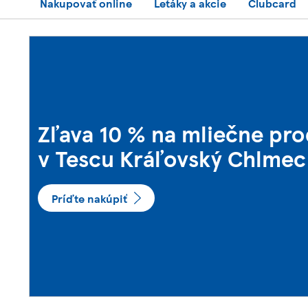
Nakupovať online
Letáky a akcie
Clubcard
Zľava 10 % na mliečne pr
v Tescu Kráľovský Chlmec
Príďte nakúpiť