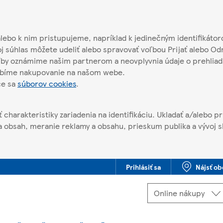
alebo k nim pristupujeme, napríklad k jedinečným identifikát
j súhlas môžete udeliť alebo spravovať voľbou Prijať alebo Od
oľby oznámime našim partnerom a neovplyvnia údaje o prehliad
obíme nakupovanie na našom webe.
ce sa
súborov cookies
.
 charakteristiky zariadenia na identifikáciu. Ukladať a/alebo p
 obsah, meranie reklamy a obsahu, prieskum publika a vývoj sl
Prihlásiť sa
Nájsť o
Ste offline. Niektoré funkcie môžu byť nedostupné.
Zvoliť
Online nákupy