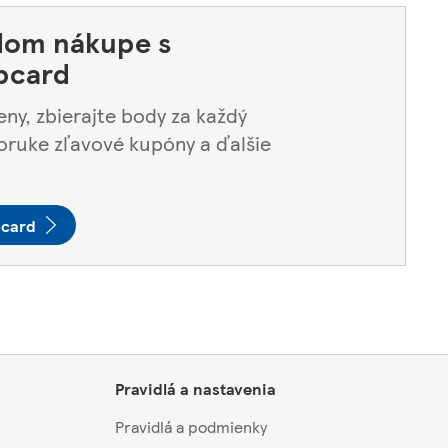
ždom nákupe s
bcard
eny, zbierajte body za každý
oruke zľavové kupóny a ďalšie
bcard
Pravidlá a nastavenia
Pravidlá a podmienky