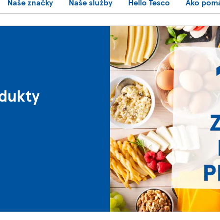
Naše značky
Naše služby
Hello Tesco
Ako pom
odukty