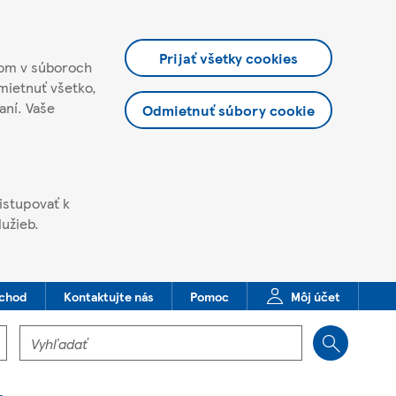
Prijať všetky cookies
orom v súboroch
mietnuť všetko,
aní. Vaše
Odmietnuť súbory cookie
ristupovať k
užieb.
bchod
Kontaktujte nás
Pomoc
Môj účet
Vyhľadať