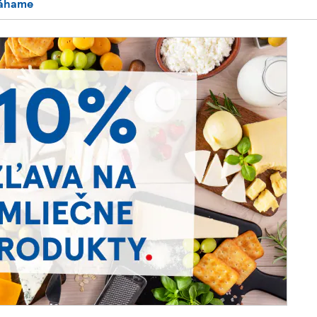
áhame