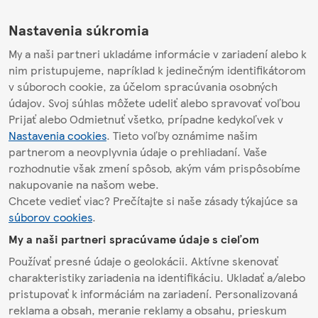
Nastavenia súkromia
My a naši partneri ukladáme informácie v zariadení alebo k
nim pristupujeme, napríklad k jedinečným identifikátorom
v súboroch cookie, za účelom spracúvania osobných
údajov. Svoj súhlas môžete udeliť alebo spravovať voľbou
Prijať alebo Odmietnuť všetko, prípadne kedykoľvek v
Nastavenia cookies
. Tieto voľby oznámime našim
partnerom a neovplyvnia údaje o prehliadaní. Vaše
rozhodnutie však zmení spôsob, akým vám prispôsobíme
nakupovanie na našom webe.
Chcete vedieť viac? Prečítajte si naše zásady týkajúce sa
súborov cookies
.
My a naši partneri spracúvame údaje s cieľom
Používať presné údaje o geolokácii. Aktívne skenovať
charakteristiky zariadenia na identifikáciu. Ukladať a/alebo
pristupovať k informáciám na zariadení. Personalizovaná
reklama a obsah, meranie reklamy a obsahu, prieskum