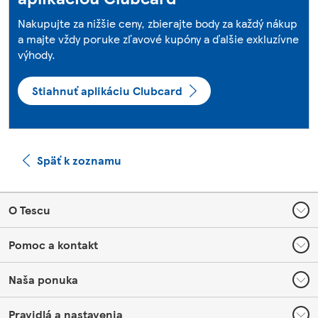
Nakupujte za nižšie ceny, zbierajte body za každý nákup
a majte vždy poruke zľavové kupóny a ďalšie exkluzívne
výhody.
Stiahnuť aplikáciu Clubcard
Späť k zoznamu
Footer
O Tescu
Pomoc a kontakt
Naša ponuka
Pravidlá a nastavenia