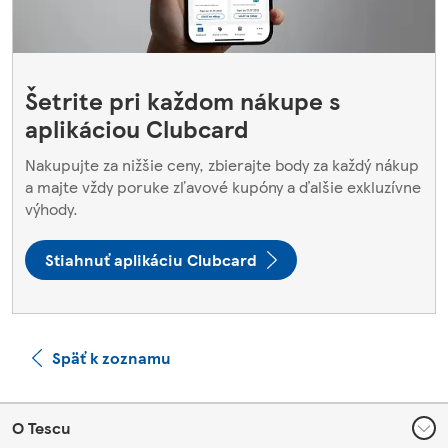
Šetrite pri každom nákupe s
aplikáciou Clubcard
Nakupujte za nižšie ceny, zbierajte body za každý nákup
a majte vždy poruke zľavové kupóny a ďalšie exkluzívne
výhody.
Stiahnuť aplikáciu Clubcard
Späť k zoznamu
Footer
O Tescu