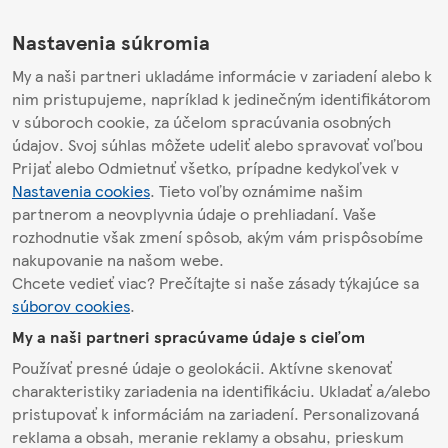
Nastavenia súkromia
My a naši partneri ukladáme informácie v zariadení alebo k
nim pristupujeme, napríklad k jedinečným identifikátorom
v súboroch cookie, za účelom spracúvania osobných
údajov. Svoj súhlas môžete udeliť alebo spravovať voľbou
Prijať alebo Odmietnuť všetko, prípadne kedykoľvek v
Nastavenia cookies
. Tieto voľby oznámime našim
partnerom a neovplyvnia údaje o prehliadaní. Vaše
rozhodnutie však zmení spôsob, akým vám prispôsobíme
nakupovanie na našom webe.
Chcete vedieť viac? Prečítajte si naše zásady týkajúce sa
súborov cookies
.
My a naši partneri spracúvame údaje s cieľom
Používať presné údaje o geolokácii. Aktívne skenovať
charakteristiky zariadenia na identifikáciu. Ukladať a/alebo
pristupovať k informáciám na zariadení. Personalizovaná
reklama a obsah, meranie reklamy a obsahu, prieskum