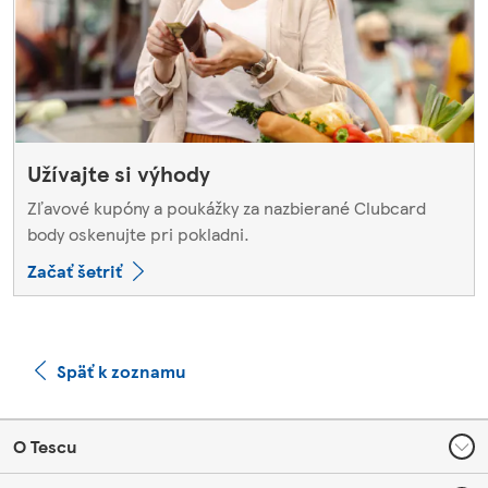
Užívajte si výhody
Zľavové kupóny a poukážky za nazbierané Clubcard
body oskenujte pri pokladni.
Začať šetriť
Späť k zoznamu
Footer
O Tescu