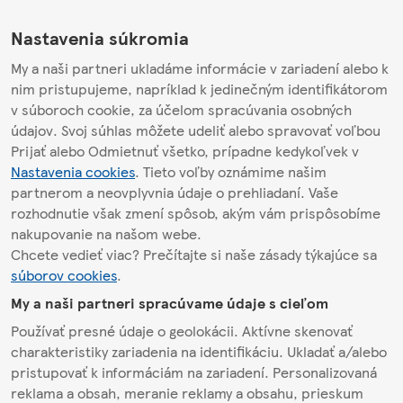
Nastavenia súkromia
My a naši partneri ukladáme informácie v zariadení alebo k
nim pristupujeme, napríklad k jedinečným identifikátorom
v súboroch cookie, za účelom spracúvania osobných
údajov. Svoj súhlas môžete udeliť alebo spravovať voľbou
Prijať alebo Odmietnuť všetko, prípadne kedykoľvek v
Nastavenia cookies
. Tieto voľby oznámime našim
partnerom a neovplyvnia údaje o prehliadaní. Vaše
rozhodnutie však zmení spôsob, akým vám prispôsobíme
nakupovanie na našom webe.
Chcete vedieť viac? Prečítajte si naše zásady týkajúce sa
súborov cookies
.
My a naši partneri spracúvame údaje s cieľom
Používať presné údaje o geolokácii. Aktívne skenovať
charakteristiky zariadenia na identifikáciu. Ukladať a/alebo
pristupovať k informáciám na zariadení. Personalizovaná
reklama a obsah, meranie reklamy a obsahu, prieskum