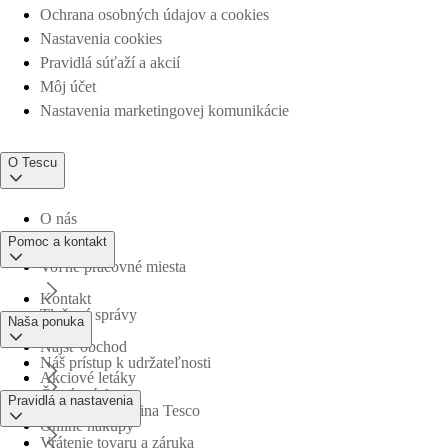
Ochrana osobných údajov a cookies
Nastavenia cookies
Pravidlá súťaží a akcií
Môj účet
Nastavenia marketingovej komunikácie
O Tescu
O nás
Pomoc a kontakt
Voľné pracovné miesta
Kontakt
Tlačové správy
Naša ponuka
Nájsť obchod
Náš prístup k udržateľnosti
Akciové letáky
Časté otázky
Pravidlá a nastavenia
Obchodná skupina Tesco
Online nákupy
Vrátenie tovaru a záruka