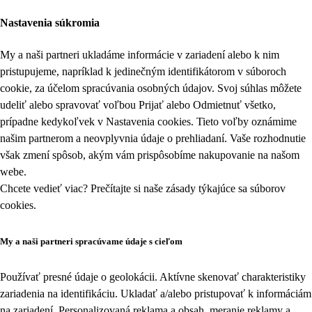
Nastavenia súkromia
My a naši partneri ukladáme informácie v zariadení alebo k nim
pristupujeme, napríklad k jedinečným identifikátorom v súboroch
cookie, za účelom spracúvania osobných údajov. Svoj súhlas môžete
udeliť alebo spravovať voľbou Prijať alebo Odmietnuť všetko,
prípadne kedykoľvek v
Nastavenia cookies
. Tieto voľby oznámime
našim partnerom a neovplyvnia údaje o prehliadaní. Vaše rozhodnutie
však zmení spôsob, akým vám prispôsobíme nakupovanie na našom
webe.
Chcete vedieť viac? Prečítajte si naše zásady týkajúce sa
súborov
cookies
.
My a naši partneri spracúvame údaje s cieľom
Používať presné údaje o geolokácii. Aktívne skenovať charakteristiky
zariadenia na identifikáciu. Ukladať a/alebo pristupovať k informáciám
na zariadení. Personalizovaná reklama a obsah, meranie reklamy a