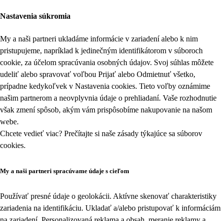
Nastavenia súkromia
My a naši partneri ukladáme informácie v zariadení alebo k nim
pristupujeme, napríklad k jedinečným identifikátorom v súboroch
cookie, za účelom spracúvania osobných údajov. Svoj súhlas môžete
udeliť alebo spravovať voľbou Prijať alebo Odmietnuť všetko,
prípadne kedykoľvek v
Nastavenia cookies
. Tieto voľby oznámime
našim partnerom a neovplyvnia údaje o prehliadaní. Vaše rozhodnutie
však zmení spôsob, akým vám prispôsobíme nakupovanie na našom
webe.
Chcete vedieť viac? Prečítajte si naše zásady týkajúce sa
súborov
cookies
.
My a naši partneri spracúvame údaje s cieľom
Používať presné údaje o geolokácii. Aktívne skenovať charakteristiky
zariadenia na identifikáciu. Ukladať a/alebo pristupovať k informáciám
na zariadení. Personalizovaná reklama a obsah, meranie reklamy a