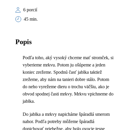
6 porcií
45 min.
Popis
Podľa toho, aký vysoký chceme mať stromček, si
vyberieme mrkvu. Potom ju ošúpeme a jeden
koniec zrežeme. Spodnú časť jablka taktiež
zrežeme, aby nám na tanieri dobre stálo. Potom
do neho vyrežeme dieru o trochu väčšiu, ako je
obvod spodnej časti mrkvy. Mrkvu vpichneme do
jablka.
Do jablka a mrkvy napicháme špáradlá smerom
nahor. Podľa potreby môžeme špáradlá
dopichovať priebežne, aby bolo ovocie tesne