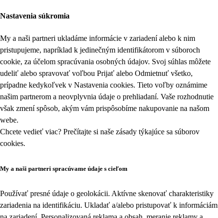
Nastavenia súkromia
My a naši partneri ukladáme informácie v zariadení alebo k nim
pristupujeme, napríklad k jedinečným identifikátorom v súboroch
cookie, za účelom spracúvania osobných údajov. Svoj súhlas môžete
udeliť alebo spravovať voľbou Prijať alebo Odmietnuť všetko,
prípadne kedykoľvek v
Nastavenia cookies
. Tieto voľby oznámime
našim partnerom a neovplyvnia údaje o prehliadaní. Vaše rozhodnutie
však zmení spôsob, akým vám prispôsobíme nakupovanie na našom
webe.
Chcete vedieť viac? Prečítajte si naše zásady týkajúce sa
súborov
cookies
.
My a naši partneri spracúvame údaje s cieľom
Používať presné údaje o geolokácii. Aktívne skenovať charakteristiky
zariadenia na identifikáciu. Ukladať a/alebo pristupovať k informáciám
na zariadení. Personalizovaná reklama a obsah, meranie reklamy a