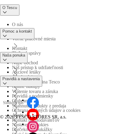
O Tescu
O nás
Pomoc a kontakt
Voľné pracovné miesta
Kontakt
Tlačové správy
Naša ponuka
Nájsť obchod
Náš prístup k udržateľnosti
Akciové letáky
Časté otázky
Pravidlá a nastavenia
Obchodná skupina Tesco
Online nákupy
Vrátenie tovaru a záruka
Pravidlá a podmienky
Clubcard
Sledujte nás
Stiahnuté produkty z predaja
Ochrana osobných údajov a cookies
Akcie a súťaže
©
2026 TESCO STORES SR, a.s.
Kontakt pre dodávateľov
Nastavenia cookies
Darčekové poukážky