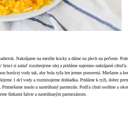
jadierok. Nakrájame na menšie kocky a dáme na plech na pečenie. Pol
V hrnci si zatiaľ rozohrejeme olej a pridáme najemno nakrájanú cibuľ
ou horúcej vody tak, aby bola ryža len jemne ponorená. Miešame a keď 
alejeme 1 dcl vody a rozmixujeme dohladka. Pridáme k ryži, dobre pre
a. Primiešame maslo a nastrúhaný parmezán. Podľa chuti osolíme a oko
eme lístkami šalvie a nastrúhaným parmezánom.