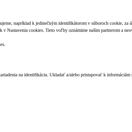
upujeme, napríklad k jedinečným identifikátorom v súboroch cookie, za
ek v
Nastavenia cookies
. Tieto voľby oznámime našim partnerom a neov
ies
.
zariadenia na identifikáciu. Ukladať a/alebo pristupovať k informáciám