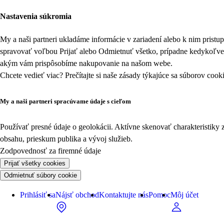
Nastavenia súkromia
My a naši partneri ukladáme informácie v zariadení alebo k nim prist
spravovať voľbou Prijať alebo Odmietnuť všetko, prípadne kedykoľv
akým vám prispôsobíme nakupovanie na našom webe.
Chcete vedieť viac? Prečítajte si naše zásady týkajúce sa
súborov cook
My a naši partneri spracúvame údaje s cieľom
Používať presné údaje o geolokácii. Aktívne skenovať charakteristiky 
obsahu, prieskum publika a vývoj služieb.
Zodpovednosť za firemné údaje
Prijať všetky cookies
Odmietnuť súbory cookie
Prihlásiť sa
Nájsť obchod
Kontaktujte nás
Pomoc
Môj účet