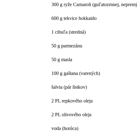
300 g ryže Carnaroli (guľatozrnnej, nepre
600 g tekvice hokkaido
1 cibuľa (stredná)
50 g parmezánu
50 g masla
100 g gaštana (varených)
šalvia (pár lístkov)
2 PL repkového oleja
2 PL olivového oleja
voda (horúca)