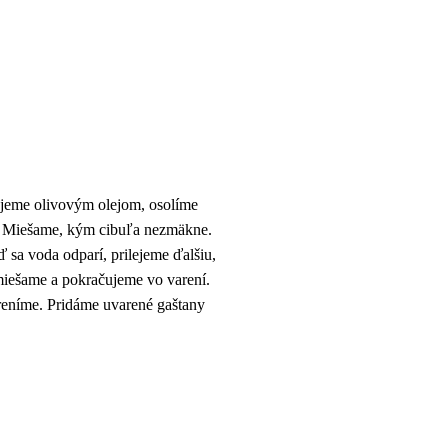
ejeme olivovým olejom, osolíme
u. Miešame, kým cibuľa nezmäkne.
sa voda odparí, prilejeme ďalšiu,
miešame a pokračujeme vo varení.
reníme. Pridáme uvarené gaštany