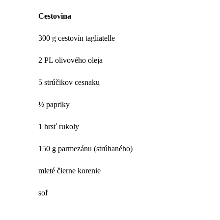
Cestovina
300 g cestovín tagliatelle
2 PL olivového oleja
5 strúčikov cesnaku
½ papriky
1 hrsť rukoly
150 g parmezánu (strúhaného)
mleté čierne korenie
soľ