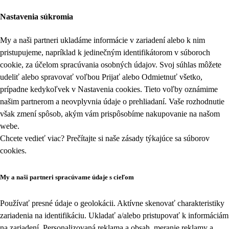
Nastavenia súkromia
My a naši partneri ukladáme informácie v zariadení alebo k nim
pristupujeme, napríklad k jedinečným identifikátorom v súboroch
cookie, za účelom spracúvania osobných údajov. Svoj súhlas môžete
udeliť alebo spravovať voľbou Prijať alebo Odmietnuť všetko,
prípadne kedykoľvek v
Nastavenia cookies
. Tieto voľby oznámime
našim partnerom a neovplyvnia údaje o prehliadaní. Vaše rozhodnutie
však zmení spôsob, akým vám prispôsobíme nakupovanie na našom
webe.
Chcete vedieť viac? Prečítajte si naše zásady týkajúce sa
súborov
cookies
.
My a naši partneri spracúvame údaje s cieľom
Používať presné údaje o geolokácii. Aktívne skenovať charakteristiky
zariadenia na identifikáciu. Ukladať a/alebo pristupovať k informáciám
na zariadení. Personalizovaná reklama a obsah, meranie reklamy a