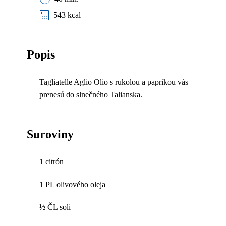
543 kcal
Popis
Tagliatelle Aglio Olio s rukolou a paprikou vás
prenesú do slnečného Talianska.
Suroviny
1 citrón
1 PL olivového oleja
½ ČL soli