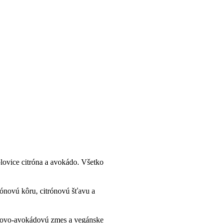
lovice citróna a avokádo. Všetko
rónovú kôru, citrónovú šťavu a
škovo-avokádovú zmes a vegánske