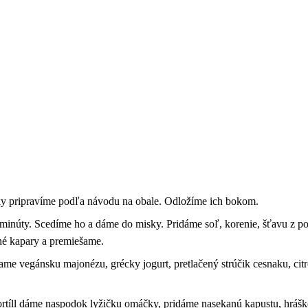
nky pripravíme podľa návodu na obale. Odložíme ich bokom.
 minúty. Scedíme ho a dáme do misky. Pridáme soľ, korenie, šťavu z po
né kapary a premiešame.
me vegánsku majonézu, grécky jogurt, pretlačený strúčik cesnaku, cit
rtíll dáme naspodok lyžičku omáčky, pridáme nasekanú kapustu, hrá