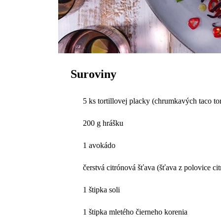
Suroviny
5 ks tortillovej placky (chrumkavých taco tort
200 g hrášku
1 avokádo
čerstvá citrónová šťava (šťava z polovice ci
1 štipka soli
1 štipka mletého čierneho korenia