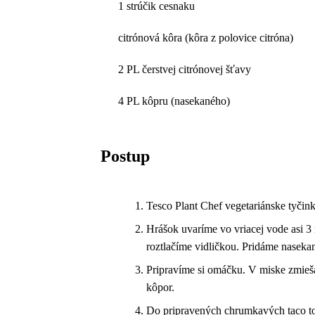
1 strúčik cesnaku
citrónová kôra (kôra z polovice citróna)
2 PL čerstvej citrónovej šťavy
4 PL kôpru (nasekaného)
Postup
Tesco Plant Chef vegetariánske tyči
Hrášok uvaríme vo vriacej vode asi 3
roztlačíme vidličkou. Pridáme naseka
Pripravíme si omáčku. V miske zmieša
kôpor.
Do pripravených chrumkavých taco to