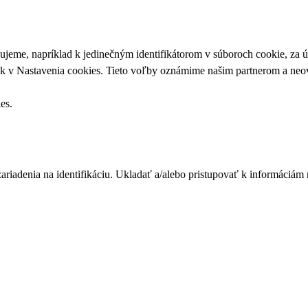
upujeme, napríklad k jedinečným identifikátorom v súboroch cookie, za
ek v
Nastavenia cookies
. Tieto voľby oznámime našim partnerom a neov
ies
.
zariadenia na identifikáciu. Ukladať a/alebo pristupovať k informáciám