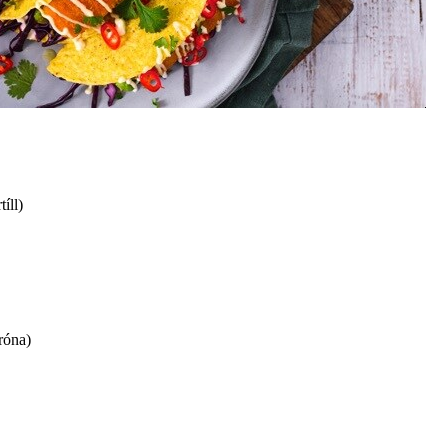
íll)
tróna)