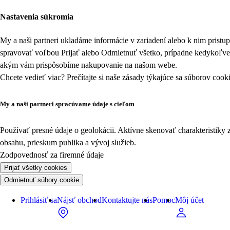
Nastavenia súkromia
My a naši partneri ukladáme informácie v zariadení alebo k nim prist
spravovať voľbou Prijať alebo Odmietnuť všetko, prípadne kedykoľv
akým vám prispôsobíme nakupovanie na našom webe.
Chcete vedieť viac? Prečítajte si naše zásady týkajúce sa
súborov cook
My a naši partneri spracúvame údaje s cieľom
Používať presné údaje o geolokácii. Aktívne skenovať charakteristiky 
obsahu, prieskum publika a vývoj služieb.
Zodpovednosť za firemné údaje
Prijať všetky cookies
Odmietnuť súbory cookie
Prihlásiť sa
Nájsť obchod
Kontaktujte nás
Pomoc
Môj účet