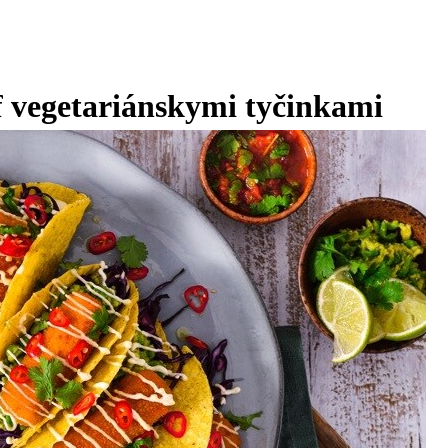
f vegetariánskymi tyčinkami