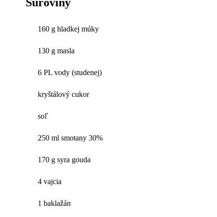
Suroviny
160 g hladkej múky
130 g masla
6 PL vody (studenej)
kryštálový cukor
soľ
250 ml smotany 30%
170 g syra gouda
4 vajcia
1 baklažán