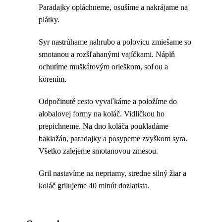
Paradajky opláchneme, osušíme a nakrájame na
plátky.
Syr nastrúhame nahrubo a polovicu zmiešame so
smotanou a rozšľahanými vajíčkami. Náplň
ochutíme muškátovým orieškom, soľou a
korením.
Odpočinuté cesto vyvaľkáme a položíme do
alobalovej formy na koláč. Vidličkou ho
prepichneme. Na dno koláča poukladáme
baklažán, paradajky a posypeme zvyškom syra.
Všetko zalejeme smotanovou zmesou.
Gril nastavíme na nepriamy, stredne silný žiar a
koláč grilujeme 40 minút dozlatista.