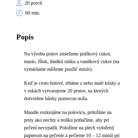
20 porcií
60 min.
Popis
Na výrobu prstov zmiešame práškový cukor,
maslo, žĺtok, hladkú múku a vanilkový cukor (na
vymiešanie môžeme použiť mixér).
Keď je cesto hotové, trháme z neho malé kúsky a
v rukách vytvarujeme 20 prstov, na ktorých
dotvoríme hánky pomocou noža.
Mandle rozkrojíme na polovicu, priložíme na
prsty ako nechty a trošku pritlačíme, aby pri
pečení nevypadli. Položíme na plech vyložený
papierom na pečenie a pečieme 10 – 12 minút pri