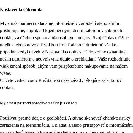
Nastavenia súkromia
My a naši partneri ukladáme informácie v zariadení alebo k nim
pristupujeme, napríklad k jedinečným identifikátorom v súboroch
cookie, za účelom spracúvania osobných údajov. Svoj súhlas môžete
udeliť alebo spravovať voľbou Prijať alebo Odmietnuť všetko,
prípadne kedykoľvek v
Nastavenia cookies
. Tieto voľby oznámime
našim partnerom a neovplyvnia údaje o prehliadaní. Vaše rozhodnutie
však zmení spôsob, akým vám prispôsobíme nakupovanie na našom
webe.
Chcete vedieť viac? Prečítajte si naše zásady týkajúce sa
súborov
cookies
.
My a naši partneri spracúvame údaje s cieľom
Používať presné údaje o geolokácii. Aktívne skenovať charakteristiky
zariadenia na identifikáciu. Ukladať a/alebo pristupovať k informáciám
na zariadení. Personalizovaná reklama a obsah, meranie reklamy a