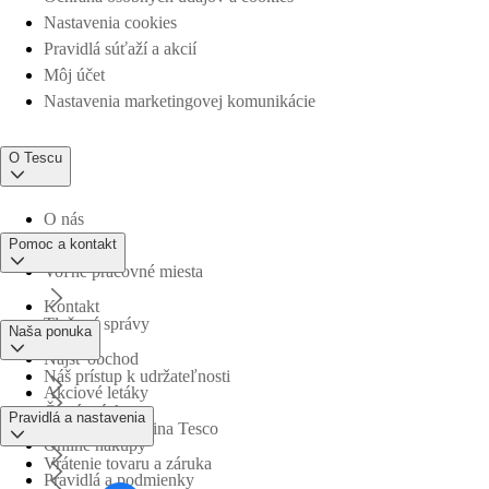
Nastavenia cookies
Pravidlá súťaží a akcií
Môj účet
Nastavenia marketingovej komunikácie
O Tescu
O nás
Pomoc a kontakt
Voľné pracovné miesta
Kontakt
Tlačové správy
Naša ponuka
Nájsť obchod
Náš prístup k udržateľnosti
Akciové letáky
Časté otázky
Pravidlá a nastavenia
Obchodná skupina Tesco
Online nákupy
Vrátenie tovaru a záruka
Pravidlá a podmienky