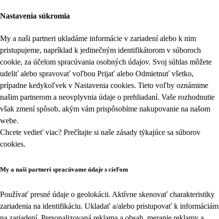
Nastavenia súkromia
My a naši partneri ukladáme informácie v zariadení alebo k nim
pristupujeme, napríklad k jedinečným identifikátorom v súboroch
cookie, za účelom spracúvania osobných údajov. Svoj súhlas môžete
udeliť alebo spravovať voľbou Prijať alebo Odmietnuť všetko,
prípadne kedykoľvek v
Nastavenia cookies
. Tieto voľby oznámime
našim partnerom a neovplyvnia údaje o prehliadaní. Vaše rozhodnutie
však zmení spôsob, akým vám prispôsobíme nakupovanie na našom
webe.
Chcete vedieť viac? Prečítajte si naše zásady týkajúce sa
súborov
cookies
.
My a naši partneri spracúvame údaje s cieľom
Používať presné údaje o geolokácii. Aktívne skenovať charakteristiky
zariadenia na identifikáciu. Ukladať a/alebo pristupovať k informáciám
na zariadení. Personalizovaná reklama a obsah, meranie reklamy a