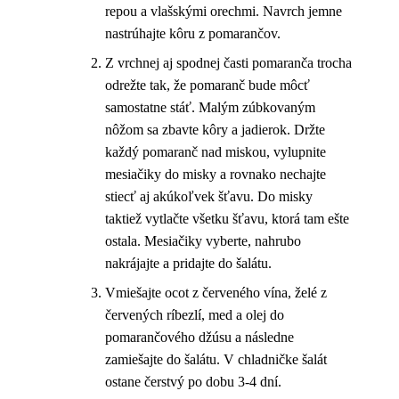
repou a vlašskými orechmi. Navrch jemne
nastrúhajte kôru z pomarančov.
Z vrchnej aj spodnej časti pomaranča trocha
odrežte tak, že pomaranč bude môcť
samostatne stáť. Malým zúbkovaným
nôžom sa zbavte kôry a jadierok. Držte
každý pomaranč nad miskou, vylupnite
mesiačiky do misky a rovnako nechajte
stiecť aj akúkoľvek šťavu. Do misky
taktiež vytlačte všetku šťavu, ktorá tam ešte
ostala. Mesiačiky vyberte, nahrubo
nakrájajte a pridajte do šalátu.
Vmiešajte ocot z červeného vína, želé z
červených ríbezlí, med a olej do
pomarančového džúsu a následne
zamiešajte do šalátu. V chladničke šalát
ostane čerstvý po dobu 3-4 dní.