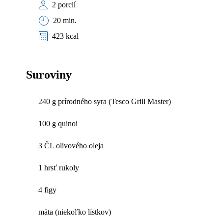
2 porcií
20 min.
423 kcal
Suroviny
240 g prírodného syra (Tesco Grill Master)
100 g quinoi
3 ČL olivového oleja
1 hrsť rukoly
4 figy
mäta (niekoľko lístkov)