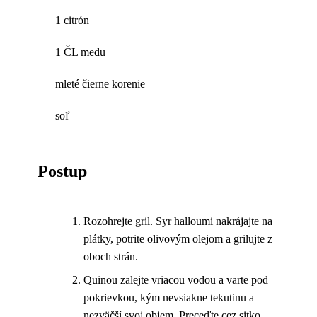
1 citrón
1 ČL medu
mleté čierne korenie
soľ
Postup
Rozohrejte gril. Syr halloumi nakrájajte na
plátky, potrite olivovým olejom a grilujte z
oboch strán.
Quinou zalejte vriacou vodou a varte pod
pokrievkou, kým nevsiakne tekutinu a
nezväčší svoj objem. Preceďte cez sitko.