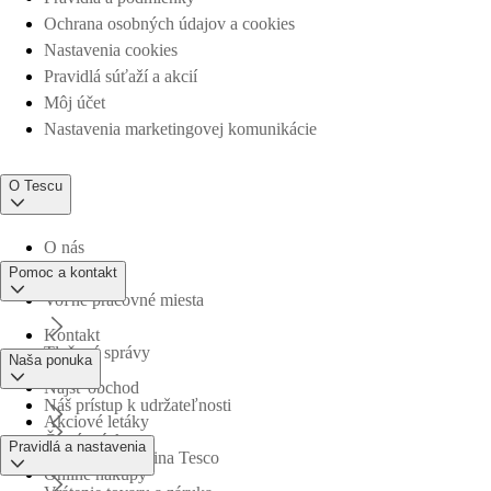
Ochrana osobných údajov a cookies
Nastavenia cookies
Pravidlá súťaží a akcií
Môj účet
Nastavenia marketingovej komunikácie
O Tescu
O nás
Pomoc a kontakt
Voľné pracovné miesta
Kontakt
Tlačové správy
Naša ponuka
Nájsť obchod
Náš prístup k udržateľnosti
Akciové letáky
Časté otázky
Pravidlá a nastavenia
Obchodná skupina Tesco
Online nákupy