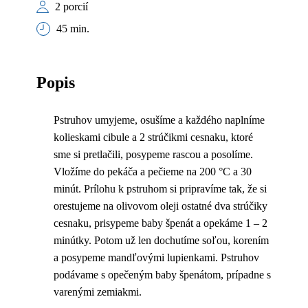
2 porcií
45 min.
Popis
Pstruhov umyjeme, osušíme a každého naplníme
kolieskami cibule a 2 strúčikmi cesnaku, ktoré
sme si pretlačili, posypeme rascou a posolíme.
Vložíme do pekáča a pečieme na 200 °C a 30
minút. Prílohu k pstruhom si pripravíme tak, že si
orestujeme na olivovom oleji ostatné dva strúčiky
cesnaku, prisypeme baby špenát a opekáme 1 – 2
minútky. Potom už len dochutíme soľou, korením
a posypeme mandľovými lupienkami. Pstruhov
podávame s opečeným baby špenátom, prípadne s
varenými zemiakmi.