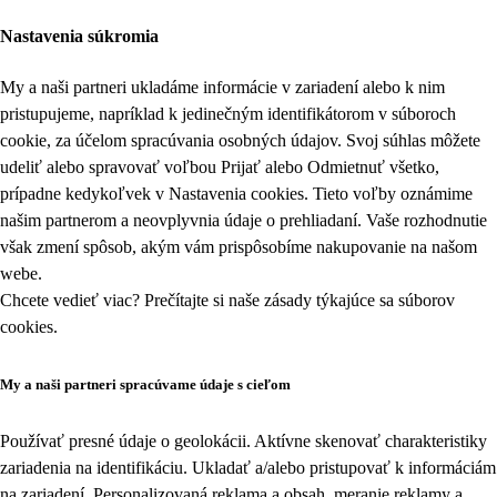
Nastavenia súkromia
My a naši partneri ukladáme informácie v zariadení alebo k nim
pristupujeme, napríklad k jedinečným identifikátorom v súboroch
cookie, za účelom spracúvania osobných údajov. Svoj súhlas môžete
udeliť alebo spravovať voľbou Prijať alebo Odmietnuť všetko,
prípadne kedykoľvek v
Nastavenia cookies
. Tieto voľby oznámime
našim partnerom a neovplyvnia údaje o prehliadaní. Vaše rozhodnutie
však zmení spôsob, akým vám prispôsobíme nakupovanie na našom
webe.
Chcete vedieť viac? Prečítajte si naše zásady týkajúce sa
súborov
cookies
.
My a naši partneri spracúvame údaje s cieľom
Používať presné údaje o geolokácii. Aktívne skenovať charakteristiky
zariadenia na identifikáciu. Ukladať a/alebo pristupovať k informáciám
na zariadení. Personalizovaná reklama a obsah, meranie reklamy a