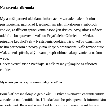
Nastavenia súkromia
My a naši partneri ukladáme informácie v zariadení alebo k nim
pristupujeme, napríklad k jedinečným identifikátorom v súboroch
cookie, za účelom spracúvania osobných údajov. Svoj súhlas môžete
udeliť alebo spravovať voľbou Prijať alebo Odmietnuť všetko,
prípadne kedykoľvek v
Nastavenia cookies
. Tieto voľby oznámime
našim partnerom a neovplyvnia údaje o prehliadaní. Vaše rozhodnutie
však zmení spôsob, akým vám prispôsobíme nakupovanie na našom
webe.
Chcete vedieť viac? Prečítajte si naše zásady týkajúce sa
súborov
cookies
.
My a naši partneri spracúvame údaje s cieľom
Používať presné údaje o geolokácii. Aktívne skenovať charakteristiky
zariadenia na identifikáciu. Ukladať a/alebo pristupovať k informáciám
na zariadení. Personalizovaná reklama a obsah, meranie reklamy a