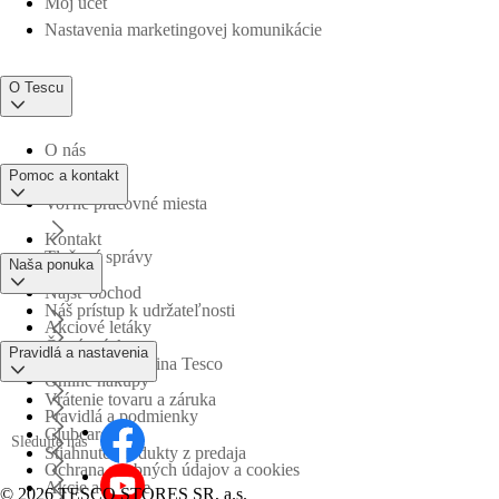
Môj účet
Nastavenia marketingovej komunikácie
O Tescu
O nás
Pomoc a kontakt
Voľné pracovné miesta
Kontakt
Tlačové správy
Naša ponuka
Nájsť obchod
Náš prístup k udržateľnosti
Akciové letáky
Časté otázky
Pravidlá a nastavenia
Obchodná skupina Tesco
Online nákupy
Vrátenie tovaru a záruka
Pravidlá a podmienky
Clubcard
Sledujte nás
Stiahnuté produkty z predaja
Ochrana osobných údajov a cookies
Akcie a súťaže
©
2026 TESCO STORES SR, a.s.