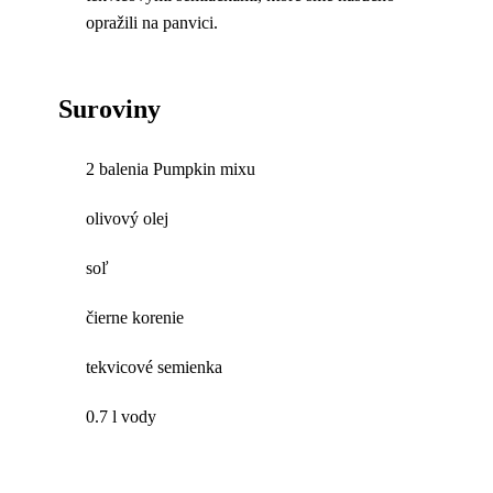
opražili na panvici.
Suroviny
2 balenia Pumpkin mixu
olivový olej
soľ
čierne korenie
tekvicové semienka
0.7 l vody