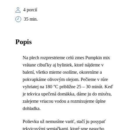
4 porcií
35 min.
Popis
Na plech rozprestrieme celú zmes Pumpkin mix
vrátane cibuľky aj byliniek, ktoré nájdeme v
balení, všetko mierne osolíme, okoreníme a
pokvapkáme olivovým olejom. Pečieme v rúre
vyhriatej na 180 °C približne 25 – 30 minút. Keď
je tekvica upečená domäkka, dáme ju do mixéra,
zalejeme vriacou vodou a rozmixujeme úplne
dohladka.
Polievku už nemusíme variť, stačí ju posypať
tekvicovými semiačkami, ktoré sme nasucho