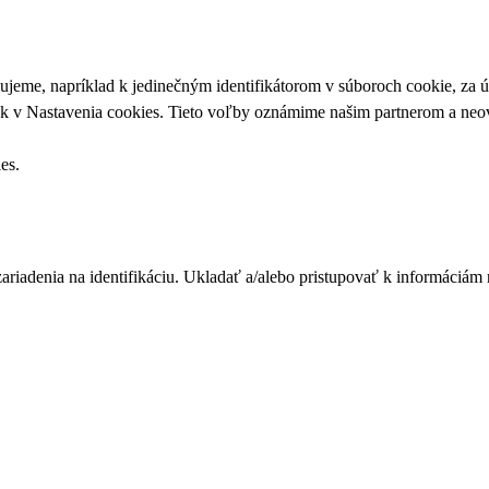
upujeme, napríklad k jedinečným identifikátorom v súboroch cookie, za
ek v
Nastavenia cookies
. Tieto voľby oznámime našim partnerom a neov
ies
.
zariadenia na identifikáciu. Ukladať a/alebo pristupovať k informáciám