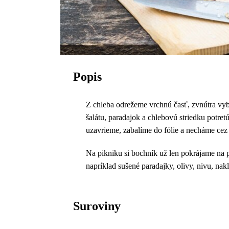
Popis
Z chleba odrežeme vrchnú časť, zvnútra vy
šalátu, paradajok a chlebovú striedku potre
uzavrieme, zabalíme do fólie a necháme cez
Na pikniku si bochník už len pokrájame na p
napríklad sušené paradajky, olivy, nivu, nak
Suroviny