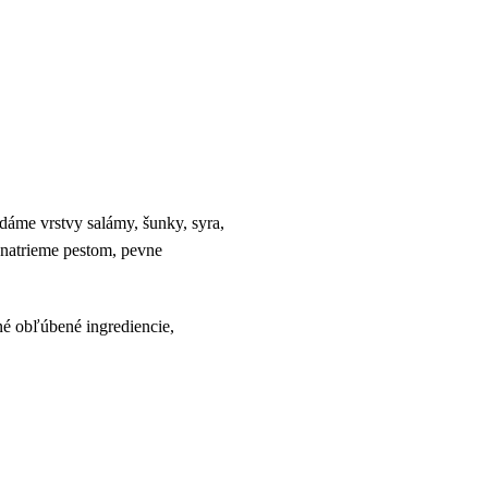
áme vrstvy salámy, šunky, syra,
 natrieme pestom, pevne
né obľúbené ingrediencie,