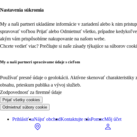
Nastavenia súkromia
My a naši partneri ukladáme informácie v zariadení alebo k nim prist
spravovať voľbou Prijať alebo Odmietnuť všetko, prípadne kedykoľv
akým vám prispôsobíme nakupovanie na našom webe.
Chcete vedieť viac? Prečítajte si naše zásady týkajúce sa
súborov cook
My a naši partneri spracúvame údaje s cieľom
Používať presné údaje o geolokácii. Aktívne skenovať charakteristiky 
obsahu, prieskum publika a vývoj služieb.
Zodpovednosť za firemné údaje
Prijať všetky cookies
Odmietnuť súbory cookie
Prihlásiť sa
Nájsť obchod
Kontaktujte nás
Pomoc
Môj účet