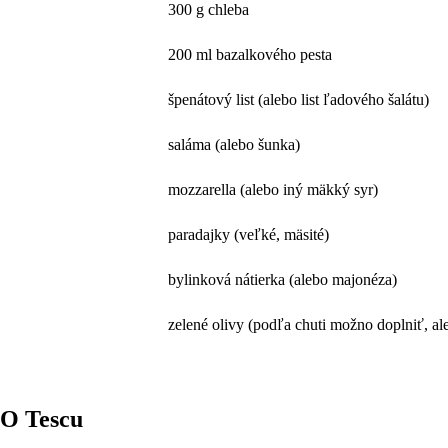
300 g chleba
200 ml bazalkového pesta
špenátový list (alebo list ľadového šalátu)
saláma (alebo šunka)
mozzarella (alebo iný mäkký syr)
paradajky (veľké, mäsité)
bylinková nátierka (alebo majonéza)
zelené olivy (podľa chuti možno doplniť, al
O Tescu