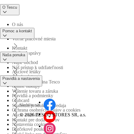
O Tescu
O nás
Pomoc a kontakt
Voľné pracovné miesta
Kontakt
Tlačové správy
Naša ponuka
Nájsť obchod
Náš prístup k udržateľnosti
Akciové letáky
Časté otázky
Pravidlá a nastavenia
Obchodná skupina Tesco
Online nákupy
Vrátenie tovaru a záruka
Pravidlá a podmienky
Clubcard
Sledujte nás
Stiahnuté produkty z predaja
Ochrana osobných údajov a cookies
©
2026 TESCO STORES SR, a.s.
Akcie a súťaže
Kontakt pre dodávateľov
Nastavenia cookies
Darčekové poukážky