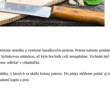
berieme striedku a vytrieme bazalkovým pestom. Potom nahusto pouklad
tú bylinkovou nátierkou, až kým bochník celý nenaplníme. Vrchnák tiež
 noc odležať v chladničke.
látky, v ktorých sa ukáže krásny prierez. Do plnky môžeme pridať aj i
ladanú kapiu a pod.