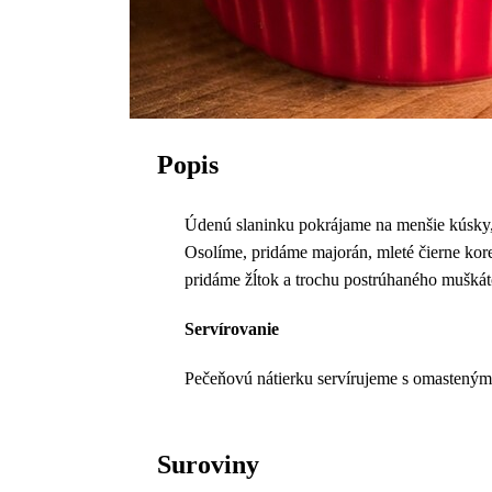
Popis
Údenú slaninku pokrájame na menšie kúsky,
Osolíme, pridáme majorán, mleté čierne ko
pridáme žĺtok a trochu postrúhaného muškát
Servírovanie
Pečeňovú nátierku servírujeme s omasteným
Suroviny