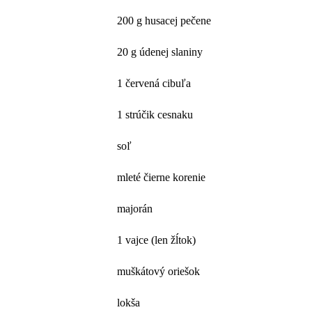
200 g husacej pečene
20 g údenej slaniny
1 červená cibuľa
1 strúčik cesnaku
soľ
mleté čierne korenie
majorán
1 vajce (len žĺtok)
muškátový oriešok
lokša