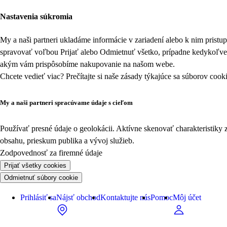
Nastavenia súkromia
My a naši partneri ukladáme informácie v zariadení alebo k nim prist
spravovať voľbou Prijať alebo Odmietnuť všetko, prípadne kedykoľv
akým vám prispôsobíme nakupovanie na našom webe.
Chcete vedieť viac? Prečítajte si naše zásady týkajúce sa
súborov cook
My a naši partneri spracúvame údaje s cieľom
Používať presné údaje o geolokácii. Aktívne skenovať charakteristiky 
obsahu, prieskum publika a vývoj služieb.
Zodpovednosť za firemné údaje
Prijať všetky cookies
Odmietnuť súbory cookie
Prihlásiť sa
Nájsť obchod
Kontaktujte nás
Pomoc
Môj účet