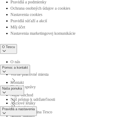
Pravidlá a podmienky
Ochrana osobných údajov a cookies
Nastavenia cookies
Pravidlá súťaží a akcií
Môj účet
Nastavenia marketingovej komunikácie
O Tescu
O nás
Pomoc a kontakt
Voľné pracovné miesta
Kontakt
Tlačové správy
Naša ponuka
Nájsť obchod
Náš prístup k udržateľnosti
Akciové letáky
Časté otázky
Pravidlá a nastavenia
Obchodná skupina Tesco
Online nákupy