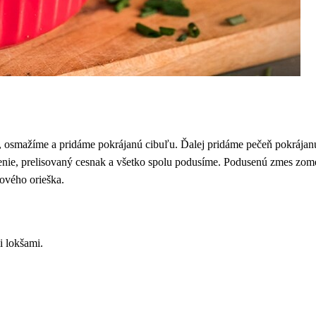
 osmažíme a pridáme pokrájanú cibuľu. Ďalej pridáme pečeň pokrájan
renie, prelisovaný cesnak a všetko spolu podusíme. Podusenú zmes zo
ového orieška.
i lokšami.