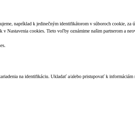
upujeme, napríklad k jedinečným identifikátorom v súboroch cookie, za
ek v
Nastavenia cookies
. Tieto voľby oznámime našim partnerom a neov
ies
.
zariadenia na identifikáciu. Ukladať a/alebo pristupovať k informáciám