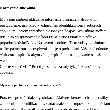
Nastavenia súkromia
My a naši partneri ukladáme informácie v zariadení alebo k nim
pristupujeme, napríklad k jedinečným identifikátorom v súboroch
cookie, za účelom spracúvania osobných údajov. Svoj súhlas môžete
udeliť alebo spravovať voľbou Prijať alebo Odmietnuť všetko,
prípadne kedykoľvek v
Nastavenia cookies
. Tieto voľby oznámime
našim partnerom a neovplyvnia údaje o prehliadaní. Vaše rozhodnutie
však zmení spôsob, akým vám prispôsobíme nakupovanie na našom
webe.
Chcete vedieť viac? Prečítajte si naše zásady týkajúce sa
súborov
cookies
.
My a naši partneri spracúvame údaje s cieľom
Používať presné údaje o geolokácii. Aktívne skenovať charakteristiky
zariadenia na identifikáciu. Ukladať a/alebo pristupovať k informáciám
na zariadení. Personalizovaná reklama a obsah, meranie reklamy a