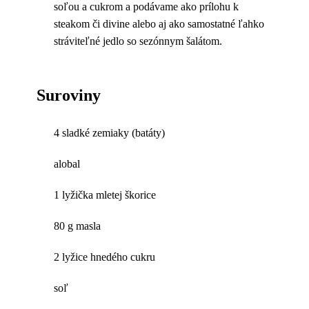
soľou a cukrom a podávame ako prílohu k
steakom či divine alebo aj ako samostatné ľahko
stráviteľné jedlo so sezónnym šalátom.
Suroviny
4 sladké zemiaky (batáty)
alobal
1 lyžička mletej škorice
80 g masla
2 lyžice hnedého cukru
soľ