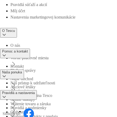
Pravidlá súťaží a akcií
Môj účet
Nastavenia marketingovej komunikácie
O Tescu
O nás
Pomoc a kontakt
Voľné pracovné miesta
Kontakt
Tlačové správy
Naša ponuka
Nájsť obchod
Náš prístup k udržateľnosti
Akciové letáky
Časté otázky
Pravidlá a nastavenia
Obchodná skupina Tesco
Online nákupy
Vrátenie tovaru a záruka
Pravidlá a podmienky
Clubcard
Sledujte nás
Stiahnuté produkty z predaja