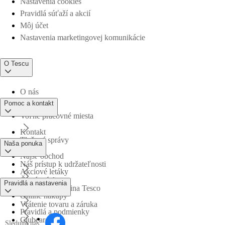
Nastavenia cookies
Pravidlá súťaží a akcií
Môj účet
Nastavenia marketingovej komunikácie
O Tescu
O nás
Pomoc a kontakt
Voľné pracovné miesta
Kontakt
Tlačové správy
Naša ponuka
Nájsť obchod
Náš prístup k udržateľnosti
Akciové letáky
Časté otázky
Pravidlá a nastavenia
Obchodná skupina Tesco
Online nákupy
Vrátenie tovaru a záruka
Pravidlá a podmienky
Clubcard
Sledujte nás