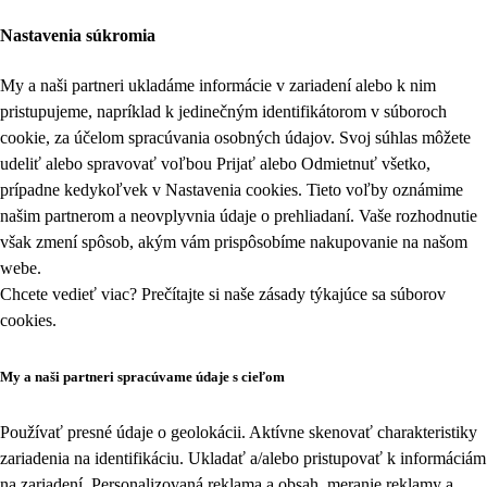
Nastavenia súkromia
My a naši partneri ukladáme informácie v zariadení alebo k nim
pristupujeme, napríklad k jedinečným identifikátorom v súboroch
cookie, za účelom spracúvania osobných údajov. Svoj súhlas môžete
udeliť alebo spravovať voľbou Prijať alebo Odmietnuť všetko,
prípadne kedykoľvek v
Nastavenia cookies
. Tieto voľby oznámime
našim partnerom a neovplyvnia údaje o prehliadaní. Vaše rozhodnutie
však zmení spôsob, akým vám prispôsobíme nakupovanie na našom
webe.
Chcete vedieť viac? Prečítajte si naše zásady týkajúce sa
súborov
cookies
.
My a naši partneri spracúvame údaje s cieľom
Používať presné údaje o geolokácii. Aktívne skenovať charakteristiky
zariadenia na identifikáciu. Ukladať a/alebo pristupovať k informáciám
na zariadení. Personalizovaná reklama a obsah, meranie reklamy a