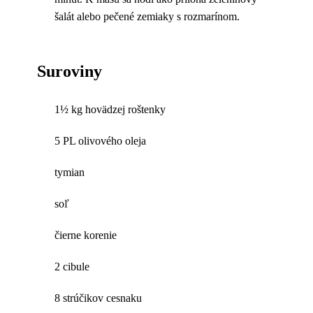
šalát alebo pečené zemiaky s rozmarínom.
Suroviny
1½ kg hovädzej roštenky
5 PL olivového oleja
tymian
soľ
čierne korenie
2 cibule
8 strúčikov cesnaku