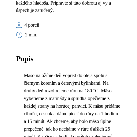
každého hladoša. Pripravte si túto dobrotu aj vy a
úspech je zaručený.
4 porcií
2 min.
Popis
Mäso naložíme deň vopred do oleja spolu s
čiernym korením a čerstvými bylinkami. Na
druhý deň rozohrejeme rúru na 180 °C. Mäso
vyberieme z marinády a sprudka opečieme z
každej strany na horúcej panvici. K mäsu pridáme
cibuľu, cesnak a dáme piecť do rúry na 1 hodinu
a 15 minút. Ak chceme, aby bolo mäso úplne
prepečené, tak ho necháme v rúre ďalších 25
minút. K mäsu sa hodí ako príloha zeleninový