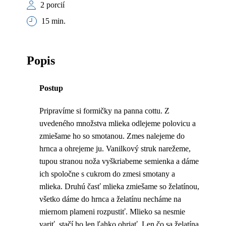
2 porcií
15 min.
Popis
Postup
Pripravíme si formičky na panna cottu. Z
uvedeného množstva mlieka odlejeme polovicu a
zmiešame ho so smotanou. Zmes nalejeme do
hrnca a ohrejeme ju. Vanilkový struk narežeme,
tupou stranou noža vyškriabeme semienka a dáme
ich spoločne s cukrom do zmesi smotany a
mlieka. Druhú časť mlieka zmiešame so želatínou,
všetko dáme do hrnca a želatínu necháme na
miernom plameni rozpustiť. Mlieko sa nesmie
variť, stačí ho len ľahko ohriať. Len čo sa želatína