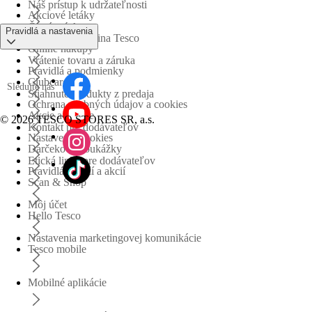
Náš prístup k udržateľnosti
Akciové letáky
Časté otázky
Pravidlá a nastavenia
Obchodná skupina Tesco
Online nákupy
Vrátenie tovaru a záruka
Pravidlá a podmienky
Clubcard
Sledujte nás
Stiahnuté produkty z predaja
Ochrana osobných údajov a cookies
Akcie a súťaže
©
2026 TESCO STORES SR, a.s.
Kontakt pre dodávateľov
Nastavenia cookies
Darčekové poukážky
Etická linka pre dodávateľov
Pravidlá súťaží a akcií
Scan & Shop
Môj účet
Hello Tesco
Nastavenia marketingovej komunikácie
Tesco mobile
Mobilné aplikácie