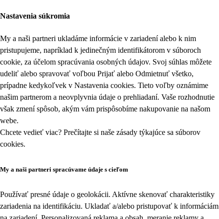
Nastavenia súkromia
My a naši partneri ukladáme informácie v zariadení alebo k nim
pristupujeme, napríklad k jedinečným identifikátorom v súboroch
cookie, za účelom spracúvania osobných údajov. Svoj súhlas môžete
udeliť alebo spravovať voľbou Prijať alebo Odmietnuť všetko,
prípadne kedykoľvek v
Nastavenia cookies
. Tieto voľby oznámime
našim partnerom a neovplyvnia údaje o prehliadaní. Vaše rozhodnutie
však zmení spôsob, akým vám prispôsobíme nakupovanie na našom
webe.
Chcete vedieť viac? Prečítajte si naše zásady týkajúce sa
súborov
cookies
.
My a naši partneri spracúvame údaje s cieľom
Používať presné údaje o geolokácii. Aktívne skenovať charakteristiky
zariadenia na identifikáciu. Ukladať a/alebo pristupovať k informáciám
na zariadení. Personalizovaná reklama a obsah, meranie reklamy a