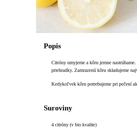
Popis
Citróny umyjeme a kôru jemne nastrúhame. R
priehradky. Zamrazenú kôru skladujeme naj
Kedykoľvek kôru potrebujeme pri pečení ale
Suroviny
4 citróny (v bio kvalite)