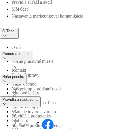
Pravidlá súťaží a akcií
Môj účet
Nastavenia marketingovej komunikácie
O Tescu
O nás
Pomoc a kontakt
Voľné pracovné miesta
Kontakt
Tlačové správy
Naša ponuka
Nájsť obchod
Náš prístup k udržateľnosti
Akciové letáky
Časté otázky
Pravidlá a nastavenia
Obchodná skupina Tesco
Online nákupy
Vrátenie tovaru a záruka
Pravidlá a podmienky
Clubcard
Sledujte nás
Stiahnuté produkty z predaja