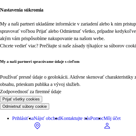
Nastavenia súkromia
My a naši partneri ukladáme informácie v zariadení alebo k nim prist
spravovať voľbou Prijať alebo Odmietnuť všetko, prípadne kedykoľv
akým vám prispôsobíme nakupovanie na našom webe.
Chcete vedieť viac? Prečítajte si naše zásady týkajúce sa
súborov cook
My a naši partneri spracúvame údaje s cieľom
Používať presné údaje o geolokácii. Aktívne skenovať charakteristiky 
obsahu, prieskum publika a vývoj služieb.
Zodpovednosť za firemné údaje
Prijať všetky cookies
Odmietnuť súbory cookie
Prihlásiť sa
Nájsť obchod
Kontaktujte nás
Pomoc
Môj účet