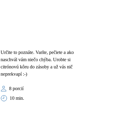
Určite to poznáte. Varíte, pečiete a ako
naschvál vám niečo chýba. Urobte si
citrónovú kôru do zásoby a už vás nič
neprekvapí :-)
8 porcií
10 min.