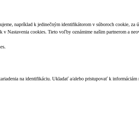
upujeme, napríklad k jedinečným identifikátorom v súboroch cookie, za
ek v
Nastavenia cookies
. Tieto voľby oznámime našim partnerom a neov
ies
.
zariadenia na identifikáciu. Ukladať a/alebo pristupovať k informáciám