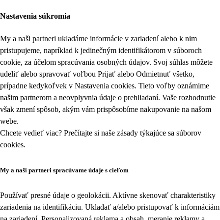
Nastavenia súkromia
My a naši partneri ukladáme informácie v zariadení alebo k nim
pristupujeme, napríklad k jedinečným identifikátorom v súboroch
cookie, za účelom spracúvania osobných údajov. Svoj súhlas môžete
udeliť alebo spravovať voľbou Prijať alebo Odmietnuť všetko,
prípadne kedykoľvek v
Nastavenia cookies
. Tieto voľby oznámime
našim partnerom a neovplyvnia údaje o prehliadaní. Vaše rozhodnutie
však zmení spôsob, akým vám prispôsobíme nakupovanie na našom
webe.
Chcete vedieť viac? Prečítajte si naše zásady týkajúce sa
súborov
cookies
.
My a naši partneri spracúvame údaje s cieľom
Používať presné údaje o geolokácii. Aktívne skenovať charakteristiky
zariadenia na identifikáciu. Ukladať a/alebo pristupovať k informáciám
na zariadení. Personalizovaná reklama a obsah, meranie reklamy a