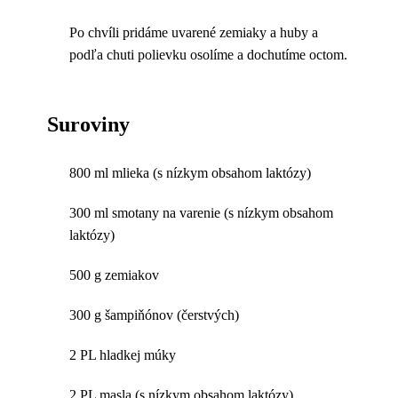
Po chvíli pridáme uvarené zemiaky a huby a
podľa chuti polievku osolíme a dochutíme octom.
Suroviny
800 ml mlieka (s nízkym obsahom laktózy)
300 ml smotany na varenie (s nízkym obsahom
laktózy)
500 g zemiakov
300 g šampiňónov (čerstvých)
2 PL hladkej múky
2 PL masla (s nízkym obsahom laktózy)