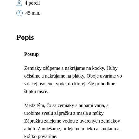
4 porcií
45 min.
Popis
Postup
Zemiaky ošúpeme a nakrájame na kocky. Huby
očistíme a nakrájame na plátky. Oboje uvaríme vo
vriacej osolenej vode, do ktorej ešte prihodíme
štipku rasce.
Medzitým, čo sa zemiaky s hubami varia, si
urobíme svetlú zápražku z masla a múky.
Zápražku zalejeme vodou z uvarených zemiakov
a húb. Zamiešame, prilejeme mlieko a smotanu a
krátko povaríme.