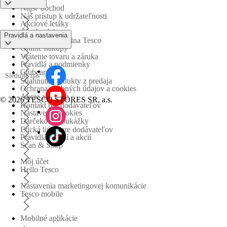
Nájsť obchod
Náš prístup k udržateľnosti
Akciové letáky
Časté otázky
Pravidlá a nastavenia
Obchodná skupina Tesco
Online nákupy
Vrátenie tovaru a záruka
Pravidlá a podmienky
Clubcard
Sledujte nás
Stiahnuté produkty z predaja
Ochrana osobných údajov a cookies
Akcie a súťaže
©
2026 TESCO STORES SR, a.s.
Kontakt pre dodávateľov
Nastavenia cookies
Darčekové poukážky
Etická linka pre dodávateľov
Pravidlá súťaží a akcií
Scan & Shop
Môj účet
Hello Tesco
Nastavenia marketingovej komunikácie
Tesco mobile
Mobilné aplikácie