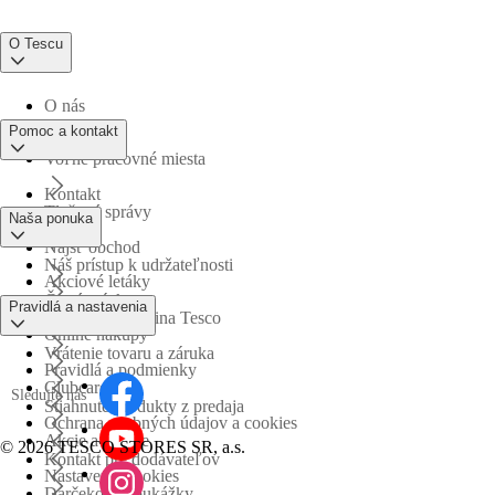
O Tescu
O nás
Pomoc a kontakt
Voľné pracovné miesta
Kontakt
Tlačové správy
Naša ponuka
Nájsť obchod
Náš prístup k udržateľnosti
Akciové letáky
Časté otázky
Pravidlá a nastavenia
Obchodná skupina Tesco
Online nákupy
Vrátenie tovaru a záruka
Pravidlá a podmienky
Clubcard
Sledujte nás
Stiahnuté produkty z predaja
Ochrana osobných údajov a cookies
Akcie a súťaže
©
2026 TESCO STORES SR, a.s.
Kontakt pre dodávateľov
Nastavenia cookies
Darčekové poukážky