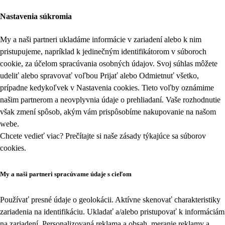
Nastavenia súkromia
My a naši partneri ukladáme informácie v zariadení alebo k nim
pristupujeme, napríklad k jedinečným identifikátorom v súboroch
cookie, za účelom spracúvania osobných údajov. Svoj súhlas môžete
udeliť alebo spravovať voľbou Prijať alebo Odmietnuť všetko,
prípadne kedykoľvek v
Nastavenia cookies
. Tieto voľby oznámime
našim partnerom a neovplyvnia údaje o prehliadaní. Vaše rozhodnutie
však zmení spôsob, akým vám prispôsobíme nakupovanie na našom
webe.
Chcete vedieť viac? Prečítajte si naše zásady týkajúce sa
súborov
cookies
.
My a naši partneri spracúvame údaje s cieľom
Používať presné údaje o geolokácii. Aktívne skenovať charakteristiky
zariadenia na identifikáciu. Ukladať a/alebo pristupovať k informáciám
na zariadení. Personalizovaná reklama a obsah, meranie reklamy a