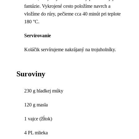
fantázie. Vykrojené cesto položíme navrch a
vložíme do rúry, pečieme cca 40 minút pri teplote
180 °C.
Servírovanie
Koláčik servírujeme nakrájaný na trojuholníky.
Suroviny
230 g hladkej múky
120 g masla
1 vajce (žĺtok)
4 PL mlieka