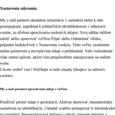
Nastavenia súkromia
My a naši partneri ukladáme informácie v zariadení alebo k nim
pristupujeme, napríklad k jedinečným identifikátorom v súboroch
cookie, za účelom spracúvania osobných údajov. Svoj súhlas môžete
udeliť alebo spravovať voľbou Prijať alebo Odmietnuť všetko,
prípadne kedykoľvek v
Nastavenia cookies
. Tieto voľby oznámime
našim partnerom a neovplyvnia údaje o prehliadaní. Vaše rozhodnutie
však zmení spôsob, akým vám prispôsobíme nakupovanie na našom
webe.
Chcete vedieť viac? Prečítajte si naše zásady týkajúce sa
súborov
cookies
.
My a naši partneri spracúvame údaje s cieľom
Používať presné údaje o geolokácii. Aktívne skenovať charakteristiky
zariadenia na identifikáciu. Ukladať a/alebo pristupovať k informáciám
na zariadení. Personalizovaná reklama a obsah, meranie reklamy a