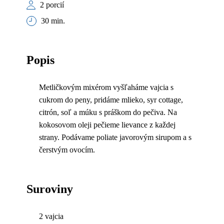
2 porcií
30 min.
Popis
Metličkovým mixérom vyšľaháme vajcia s
cukrom do peny, pridáme mlieko, syr cottage,
citrón, soľ a múku s práškom do pečiva. Na
kokosovom oleji pečieme lievance z každej
strany. Podávame poliate javorovým sirupom a s
čerstvým ovocím.
Suroviny
2 vajcia