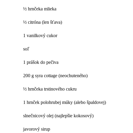
½ hrnčeka mlieka
½ citróna (len šťava)
1 vanilkový cukor
soľ
1 prášok do pečiva
200 g syra cottage (neochuteného)
½ hrnčeka trstinového cukru
1 hrnček polohrubej múky (alebo špaldovej)
slnečnicový olej (najlepšie kokosový)
javorový sirup