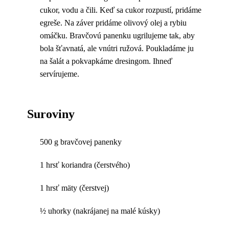
cukor, vodu a čili. Keď sa cukor rozpustí, pridáme
egreše. Na záver pridáme olivový olej a rybiu
omáčku. Bravčovú panenku ugrilujeme tak, aby
bola šťavnatá, ale vnútri ružová. Poukladáme ju
na šalát a pokvapkáme dresingom. Ihneď
servírujeme.
Suroviny
500 g bravčovej panenky
1 hrsť koriandra (čerstvého)
1 hrsť mäty (čerstvej)
½ uhorky (nakrájanej na malé kúsky)