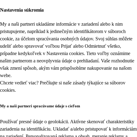
Nastavenia súkromia
My a naši partneri ukladáme informácie v zariadení alebo k nim
pristupujeme, napríklad k jedinečným identifikátorom v súboroch
cookie, za účelom spracúvania osobných údajov. Svoj súhlas môžete
udeliť alebo spravovať voľbou Prijať alebo Odmietnuť všetko,
prípadne kedykoľvek v
Nastavenia cookies
. Tieto voľby oznámime
našim partnerom a neovplyvnia údaje o prehliadaní. Vaše rozhodnutie
však zmení spôsob, akým vám prispôsobíme nakupovanie na našom
webe.
Chcete vedieť viac? Prečítajte si naše zásady týkajúce sa
súborov
cookies
.
My a naši partneri spracúvame údaje s cieľom
Používať presné údaje o geolokácii. Aktívne skenovať charakteristiky
zariadenia na identifikáciu. Ukladať a/alebo pristupovať k informáciám
na zariadení. Personalizovaná reklama a obsah, meranie reklamy a