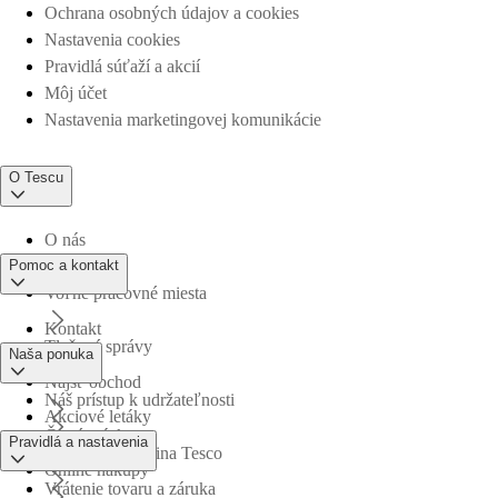
Ochrana osobných údajov a cookies
Nastavenia cookies
Pravidlá súťaží a akcií
Môj účet
Nastavenia marketingovej komunikácie
O Tescu
O nás
Pomoc a kontakt
Voľné pracovné miesta
Kontakt
Tlačové správy
Naša ponuka
Nájsť obchod
Náš prístup k udržateľnosti
Akciové letáky
Časté otázky
Pravidlá a nastavenia
Obchodná skupina Tesco
Online nákupy
Vrátenie tovaru a záruka