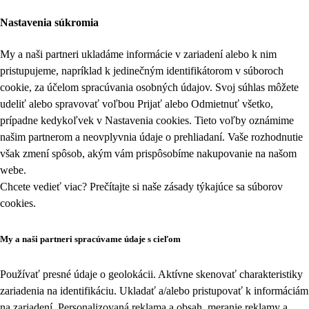
Nastavenia súkromia
My a naši partneri ukladáme informácie v zariadení alebo k nim
pristupujeme, napríklad k jedinečným identifikátorom v súboroch
cookie, za účelom spracúvania osobných údajov. Svoj súhlas môžete
udeliť alebo spravovať voľbou Prijať alebo Odmietnuť všetko,
prípadne kedykoľvek v
Nastavenia cookies
. Tieto voľby oznámime
našim partnerom a neovplyvnia údaje o prehliadaní. Vaše rozhodnutie
však zmení spôsob, akým vám prispôsobíme nakupovanie na našom
webe.
Chcete vedieť viac? Prečítajte si naše zásady týkajúce sa
súborov
cookies
.
My a naši partneri spracúvame údaje s cieľom
Používať presné údaje o geolokácii. Aktívne skenovať charakteristiky
zariadenia na identifikáciu. Ukladať a/alebo pristupovať k informáciám
na zariadení. Personalizovaná reklama a obsah, meranie reklamy a