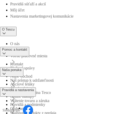
Pravidlá súťaží a akcií
Môj účet
Nastavenia marketingovej komunikácie
O Tescu
O nás
Pomoc a kontakt
Voľné pracovné miesta
Kontakt
Tlačové správy
Naša ponuka
Nájsť obchod
Náš prístup k udržateľnosti
Akciové letáky
Časté otázky
Pravidlá a nastavenia
Obchodná skupina Tesco
Online nákupy
Vrátenie tovaru a záruka
Pravidlá a podmienky
Clubcard
Sledujte nás
Stiahnuté produkty z predaja