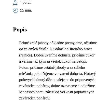
4 porcií
55 min.
Popis
Pekné zrelé jahody dôkladne premyjeme, očistíme
od zelených častí a 2/3 dáme do širokého hrnca
(rajnice). Dobre uvaríme dohusta, pridáme cukor
a varíme, až kým sa všetok cukor neroztopí.
Potom pridáme ostatné jahody a za stáleho
miešania pokračujeme vo varení dohusta. Hotový
polovychladnutý džem nalejeme do pripravených
zaváracích pohárov, dobre uzavrieme a odložíme.
Množstvo porcii záleží od veľkosti pripravených
zaváracích pohárov.