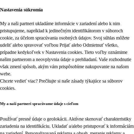
Nastavenia súkromia
My a naši partneri ukladáme informácie v zariadení alebo k nim
pristupujeme, napríklad k jedinečným identifikátorom v súboroch
cookie, za účelom spracúvania osobných údajov. Svoj súhlas môžete
udeliť alebo spravovať voľbou Prijať alebo Odmietnuť všetko,
prípadne kedykoľvek v
Nastavenia cookies
. Tieto voľby oznámime
našim partnerom a neovplyvnia údaje o prehliadaní. Vaše rozhodnutie
však zmení spôsob, akým vám prispôsobíme nakupovanie na našom
webe.
Chcete vedieť viac? Prečítajte si naše zásady týkajúce sa
súborov
cookies
.
My a naši partneri spracúvame údaje s cieľom
Používať presné údaje o geolokácii. Aktívne skenovať charakteristiky
zariadenia na identifikáciu. Ukladať a/alebo pristupovať k informáciám
na zariadení. Personalizovaná reklama a obsah, meranie reklamy a