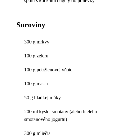
spolu s kockami bagety do polievky.
Suroviny
300 g mrkvy
100 g zeleru
100 g petržlenovej vňate
100 g masla
50 g hladkej múky
200 ml kyslej smotany (alebo bieleho
smotanového jogurtu)
300 g mliečia