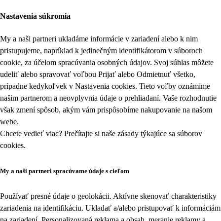
Nastavenia súkromia
My a naši partneri ukladáme informácie v zariadení alebo k nim
pristupujeme, napríklad k jedinečným identifikátorom v súboroch
cookie, za účelom spracúvania osobných údajov. Svoj súhlas môžete
udeliť alebo spravovať voľbou Prijať alebo Odmietnuť všetko,
prípadne kedykoľvek v
Nastavenia cookies
. Tieto voľby oznámime
našim partnerom a neovplyvnia údaje o prehliadaní. Vaše rozhodnutie
však zmení spôsob, akým vám prispôsobíme nakupovanie na našom
webe.
Chcete vedieť viac? Prečítajte si naše zásady týkajúce sa
súborov
cookies
.
My a naši partneri spracúvame údaje s cieľom
Používať presné údaje o geolokácii. Aktívne skenovať charakteristiky
zariadenia na identifikáciu. Ukladať a/alebo pristupovať k informáciám
na zariadení. Personalizovaná reklama a obsah, meranie reklamy a