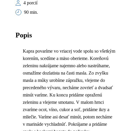
4 porcií
90 min.
Popis
Kapra povaríme vo vriacej vode spolu so všetkým
korením, scedíme a mäso oberieme. Koreňovú
zeleninu nakrájame najemno alebo nastrúhame,
osmažíme dozlatista na časti masla. Zo zvyšku
masla a múky urobíme zápražku, vlejeme do
precedeného vývaru, necháme zovrieť a dvadsať
minút varíme. Ku koncu pridáme opraženú
zeleninu a vlejeme smotanu. V malom hrnci
zvaríme ocot, víno, cukor a soľ, pridáme ikry a
mliečie. Varíme asi desať minút, potom necháme
v marináde vychladnúť. Pokrájame a pridáme