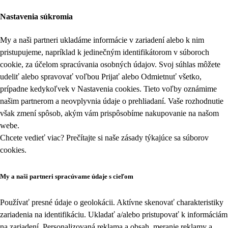
Nastavenia súkromia
My a naši partneri ukladáme informácie v zariadení alebo k nim
pristupujeme, napríklad k jedinečným identifikátorom v súboroch
cookie, za účelom spracúvania osobných údajov. Svoj súhlas môžete
udeliť alebo spravovať voľbou Prijať alebo Odmietnuť všetko,
prípadne kedykoľvek v
Nastavenia cookies
. Tieto voľby oznámime
našim partnerom a neovplyvnia údaje o prehliadaní. Vaše rozhodnutie
však zmení spôsob, akým vám prispôsobíme nakupovanie na našom
webe.
Chcete vedieť viac? Prečítajte si naše zásady týkajúce sa
súborov
cookies
.
My a naši partneri spracúvame údaje s cieľom
Používať presné údaje o geolokácii. Aktívne skenovať charakteristiky
zariadenia na identifikáciu. Ukladať a/alebo pristupovať k informáciám
na zariadení. Personalizovaná reklama a obsah, meranie reklamy a