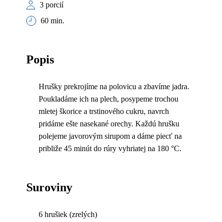
3 porcií
60 min.
Popis
Hrušky prekrojíme na polovicu a zbavíme jadra.
Poukladáme ich na plech, posypeme trochou
mletej škorice a trstinového cukru, navrch
pridáme ešte nasekané orechy. Každú hrušku
polejeme javorovým sirupom a dáme piecť na
približe 45 minút do rúry vyhriatej na 180 °C.
Suroviny
6 hrušiek (zrelých)