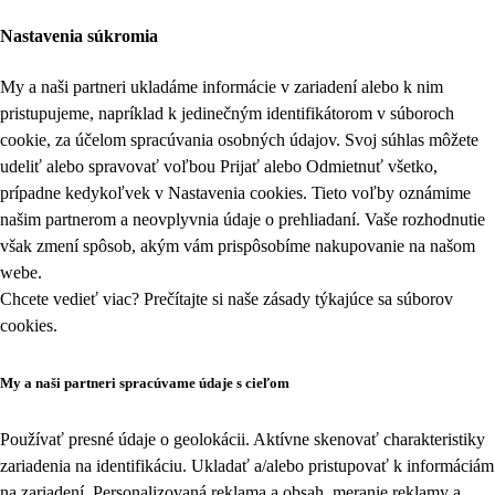
Nastavenia súkromia
My a naši partneri ukladáme informácie v zariadení alebo k nim
pristupujeme, napríklad k jedinečným identifikátorom v súboroch
cookie, za účelom spracúvania osobných údajov. Svoj súhlas môžete
udeliť alebo spravovať voľbou Prijať alebo Odmietnuť všetko,
prípadne kedykoľvek v
Nastavenia cookies
. Tieto voľby oznámime
našim partnerom a neovplyvnia údaje o prehliadaní. Vaše rozhodnutie
však zmení spôsob, akým vám prispôsobíme nakupovanie na našom
webe.
Chcete vedieť viac? Prečítajte si naše zásady týkajúce sa
súborov
cookies
.
My a naši partneri spracúvame údaje s cieľom
Používať presné údaje o geolokácii. Aktívne skenovať charakteristiky
zariadenia na identifikáciu. Ukladať a/alebo pristupovať k informáciám
na zariadení. Personalizovaná reklama a obsah, meranie reklamy a