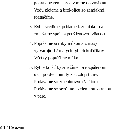
pokrájané zemiaky a varíme do zmäknutia.
Vodu zlejeme a brokolicu so zemiakmi
roztlačíme.
Rybu scedíme, pridáme k zemiakom a
zmiešame spolu s petržlenovou vňaťou.
Poprášime si ruky múkou a z masy
vytvarujte 12 malých rybích koláčikov.
Všetky poprášime múkou.
Rybie koláčiky smažíme na rozpálenom
oleji po dve minúty z každej strany.
Podávame so zeleninovým šalátom.
Podávame so sezónnou zeleninou varenou
v pare.
O Tescu