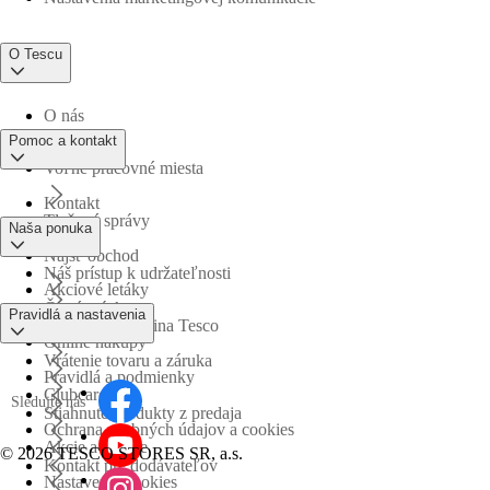
O Tescu
O nás
Pomoc a kontakt
Voľné pracovné miesta
Kontakt
Tlačové správy
Naša ponuka
Nájsť obchod
Náš prístup k udržateľnosti
Akciové letáky
Časté otázky
Pravidlá a nastavenia
Obchodná skupina Tesco
Online nákupy
Vrátenie tovaru a záruka
Pravidlá a podmienky
Clubcard
Sledujte nás
Stiahnuté produkty z predaja
Ochrana osobných údajov a cookies
Akcie a súťaže
©
2026 TESCO STORES SR, a.s.
Kontakt pre dodávateľov
Nastavenia cookies