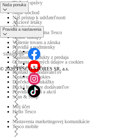
Tlačové správy
Naša ponuka
Nájsť obchod
Náš prístup k udržateľnosti
Akciové letáky
Časté otázky
Pravidlá a nastavenia
Obchodná skupina Tesco
Online nákupy
Vrátenie tovaru a záruka
Pravidlá a podmienky
Clubcard
Sledujte nás
Stiahnuté produkty z predaja
Ochrana osobných údajov a cookies
Akcie a súťaže
©
2026 TESCO STORES SR, a.s.
Kontakt pre dodávateľov
Nastavenia cookies
Darčekové poukážky
Etická linka pre dodávateľov
Pravidlá súťaží a akcií
Scan & Shop
Môj účet
Hello Tesco
Nastavenia marketingovej komunikácie
Tesco mobile