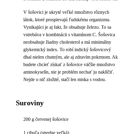
V šošovici je ukryté veľké množstvo rôznych
látok, ktoré prospievajú ľudskému organizmu.
Vynikajúci je aj fakt, že obsahuje železo. To sa
vstrebáva v kombinácii s vitamínom C. Šošovica
neobsahuje žiadny cholesterol a má minimálny
glykemický index. To robí indický šošovicový
dhal nielen chutným, ale aj zdravím pokrmom. Ak
budete chcieť získať z šošovice väčšie množstvo
aminokyselín, nie je problém nechať ju naklíčiť.
Nejde o nič zložité, stačí len miska s vodou.
Suroviny
200 g červenej šošovice
1 cibuľa (stredne veľká)