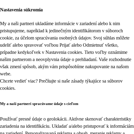
Nastavenia súkromia
My a naši partneri ukladáme informácie v zariadení alebo k nim
pristupujeme, napríklad k jedinečným identifikátorom v súboroch
cookie, za účelom spracúvania osobných údajov. Svoj súhlas môžete
udeliť alebo spravovať voľbou Prijať alebo Odmietnuť všetko,
prípadne kedykoľvek v
Nastavenia cookies
. Tieto voľby oznámime
našim partnerom a neovplyvnia údaje o prehliadaní. Vaše rozhodnutie
však zmení spôsob, akým vám prispôsobíme nakupovanie na našom
webe.
Chcete vedieť viac? Prečítajte si naše zásady týkajúce sa
súborov
cookies
.
My a naši partneri spracúvame údaje s cieľom
Používať presné údaje o geolokácii. Aktívne skenovať charakteristiky
zariadenia na identifikáciu. Ukladať a/alebo pristupovať k informáciám
na zariadení. Personalizovaná reklama a obsah, meranie reklamy a