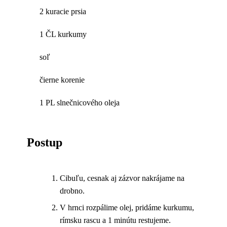
2 kuracie prsia
1 ČL kurkumy
soľ
čierne korenie
1 PL slnečnicového oleja
Postup
Cibuľu, cesnak aj zázvor nakrájame na
drobno.
V hrnci rozpálime olej, pridáme kurkumu,
rímsku rascu a 1 minútu restujeme.