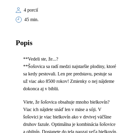
4 porcií
45 min.
Popis
**Vedeli ste, že...?
**Šošovica sa radí medzi najstaršie plodiny, ktoré
sa kedy pestovali. Len pre predstavu, pestuje sa
už viac ako 8500 rokov! Zmienky o nej nájdeme
dokonca aj v biblii.
Viete, že šošovica obsahuje mnoho bielkovín?
Viac ich nájdete snáď len v mäse a sóji. V
šošovici je viac bielkovín ako v drvivej väčšine
druhov fazule. Optimálna je kombinácia šošovice
a obilnín. Dostanete do tela naozaj veľa bielkovín.