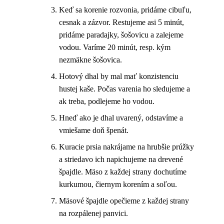
Keď sa korenie rozvonia, pridáme cibuľu,
cesnak a zázvor. Restujeme asi 5 minút,
pridáme paradajky, šošovicu a zalejeme
vodou. Varíme 20 minút, resp. kým
nezmäkne šošovica.
Hotový dhal by mal mať konzistenciu
hustej kaše. Počas varenia ho sledujeme a
ak treba, podlejeme ho vodou.
Hneď ako je dhal uvarený, odstavíme a
vmiešame doň špenát.
Kuracie prsia nakrájame na hrubšie prúžky
a striedavo ich napichujeme na drevené
špajdle. Mäso z každej strany dochutíme
kurkumou, čiernym korením a soľou.
Mäsové špajdle opečieme z každej strany
na rozpálenej panvici.