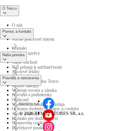
O Tescu
O nás
Pomoc a kontakt
Voľné pracovné miesta
Kontakt
Tlačové správy
Naša ponuka
Nájsť obchod
Náš prístup k udržateľnosti
Akciové letáky
Časté otázky
Pravidlá a nastavenia
Obchodná skupina Tesco
Online nákupy
Vrátenie tovaru a záruka
Pravidlá a podmienky
Clubcard
Sledujte nás
Stiahnuté produkty z predaja
Ochrana osobných údajov a cookies
©
2026 TESCO STORES SR, a.s.
Akcie a súťaže
Kontakt pre dodávateľov
Nastavenia cookies
Darčekové poukážky