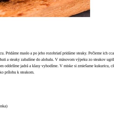
cu. Pridáme maslo a po jeho rozohriatí pridáme steaky. Pečieme ich cca
chuti a steaky zabalíme do alobalu. V mäsovom výpeku zo steakov ugri
om oddelíme jadrá a klasy vyhodíme. V miske si zmiešame kukuricu, ci
ko prílohu k steakom.
enka)