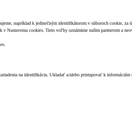
upujeme, napríklad k jedinečným identifikátorom v súboroch cookie, za
ek v
Nastavenia cookies
. Tieto voľby oznámime našim partnerom a neov
ies
.
zariadenia na identifikáciu. Ukladať a/alebo pristupovať k informáciám