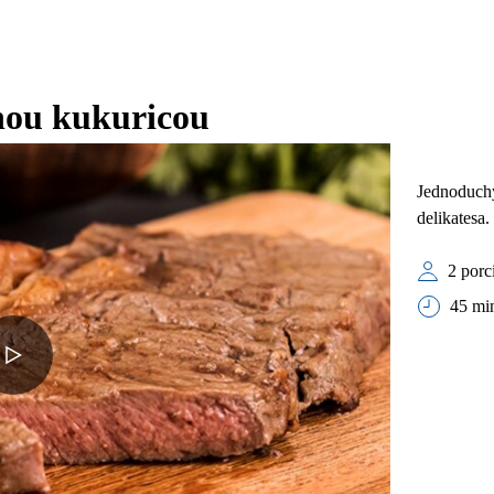
anou kukuricou
Jednoduchý
delikatesa.
2 porci
45 mi