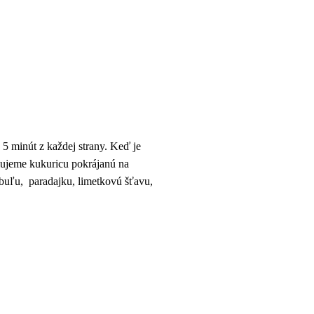
 5 minút z každej strany. Keď je
lujeme kukuricu pokrájanú na
buľu, paradajku, limetkovú šťavu,