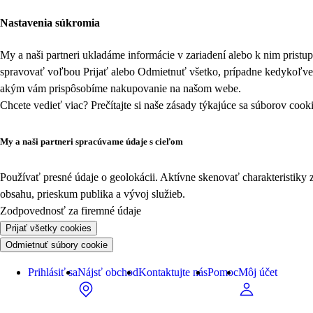
Nastavenia súkromia
My a naši partneri ukladáme informácie v zariadení alebo k nim prist
spravovať voľbou Prijať alebo Odmietnuť všetko, prípadne kedykoľv
akým vám prispôsobíme nakupovanie na našom webe.
Chcete vedieť viac? Prečítajte si naše zásady týkajúce sa
súborov cook
My a naši partneri spracúvame údaje s cieľom
Používať presné údaje o geolokácii. Aktívne skenovať charakteristiky 
obsahu, prieskum publika a vývoj služieb.
Zodpovednosť za firemné údaje
Prijať všetky cookies
Odmietnuť súbory cookie
Prihlásiť sa
Nájsť obchod
Kontaktujte nás
Pomoc
Môj účet