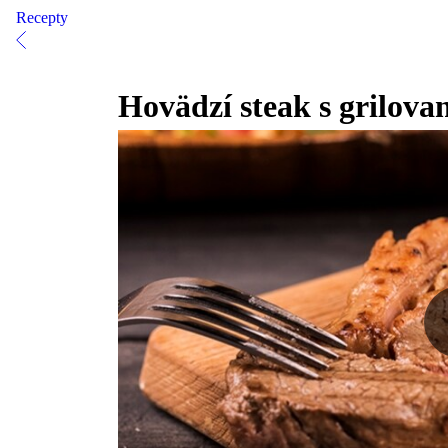
Recepty
Hovädzí steak s grilov