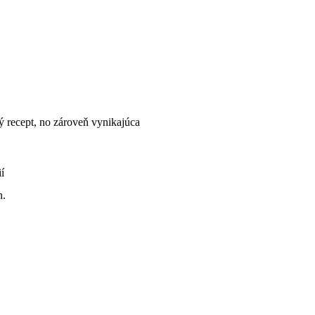
 recept, no zároveň vynikajúca
í
n.