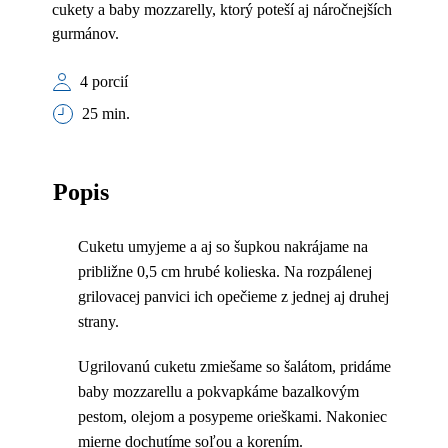
cukety a baby mozzarelly, ktorý poteší aj náročnejších
gurmánov.
4 porcií
25 min.
Popis
Cuketu umyjeme a aj so šupkou nakrájame na
približne 0,5 cm hrubé kolieska. Na rozpálenej
grilovacej panvici ich opečieme z jednej aj druhej
strany.
Ugrilovanú cuketu zmiešame so šalátom, pridáme
baby mozzarellu a pokvapkáme bazalkovým
pestom, olejom a posypeme orieškami. Nakoniec
mierne dochutíme soľou a korením.