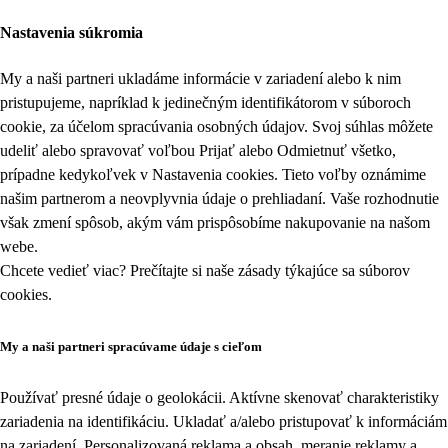
Nastavenia súkromia
My a naši partneri ukladáme informácie v zariadení alebo k nim
pristupujeme, napríklad k jedinečným identifikátorom v súboroch
cookie, za účelom spracúvania osobných údajov. Svoj súhlas môžete
udeliť alebo spravovať voľbou Prijať alebo Odmietnuť všetko,
prípadne kedykoľvek v
Nastavenia cookies
. Tieto voľby oznámime
našim partnerom a neovplyvnia údaje o prehliadaní. Vaše rozhodnutie
však zmení spôsob, akým vám prispôsobíme nakupovanie na našom
webe.
Chcete vedieť viac? Prečítajte si naše zásady týkajúce sa
súborov
cookies
.
My a naši partneri spracúvame údaje s cieľom
Používať presné údaje o geolokácii. Aktívne skenovať charakteristiky
zariadenia na identifikáciu. Ukladať a/alebo pristupovať k informáciám
na zariadení. Personalizovaná reklama a obsah, meranie reklamy a