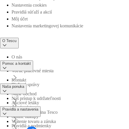
Nastavenia cookies
Pravidlá súťaží a akcií
Môj účet
Nastavenia marketingovej komunikácie
O Tescu
O nás
Pomoc a kontakt
Voľné pracovné miesta
Kontakt
Tlačové správy
Naša ponuka
Nájsť obchod
Náš prístup k udržateľnosti
Akciové letáky
Časté otázky
Pravidlá a nastavenia
Obchodná skupina Tesco
Online nákupy
Vrátenie tovaru a záruka
Pravidlá a podmienky