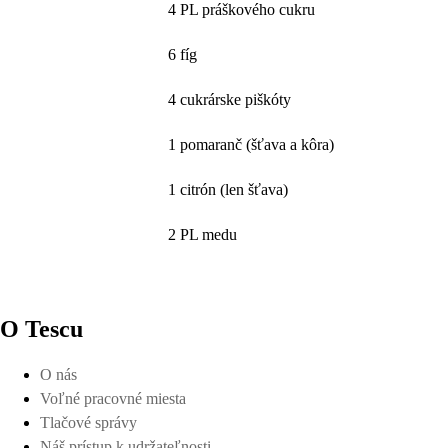
4 PL práškového cukru
6 fíg
4 cukrárske piškóty
1 pomaranč (šťava a kôra)
1 citrón (len šťava)
2 PL medu
O Tescu
O nás
Voľné pracovné miesta
Tlačové správy
Náš prístup k udržateľnosti