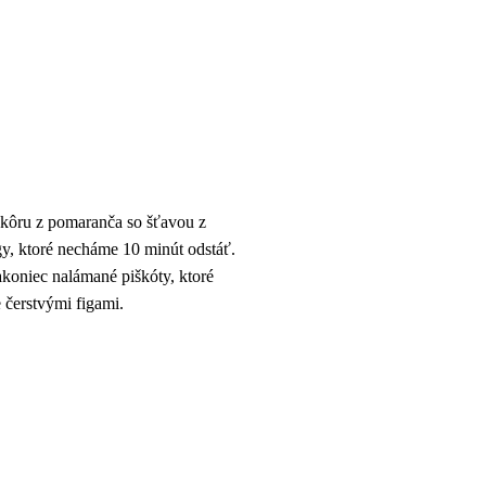
 kôru z pomaranča so šťavou z
y, ktoré necháme 10 minút odstáť.
koniec nalámané piškóty, ktoré
 čerstvými figami.