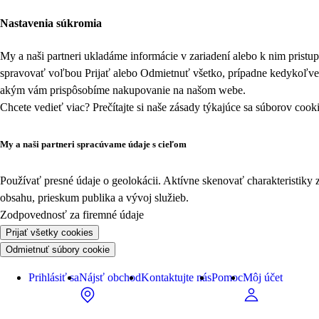
Nastavenia súkromia
My a naši partneri ukladáme informácie v zariadení alebo k nim prist
spravovať voľbou Prijať alebo Odmietnuť všetko, prípadne kedykoľv
akým vám prispôsobíme nakupovanie na našom webe.
Chcete vedieť viac? Prečítajte si naše zásady týkajúce sa
súborov cook
My a naši partneri spracúvame údaje s cieľom
Používať presné údaje o geolokácii. Aktívne skenovať charakteristiky 
obsahu, prieskum publika a vývoj služieb.
Zodpovednosť za firemné údaje
Prijať všetky cookies
Odmietnuť súbory cookie
Prihlásiť sa
Nájsť obchod
Kontaktujte nás
Pomoc
Môj účet