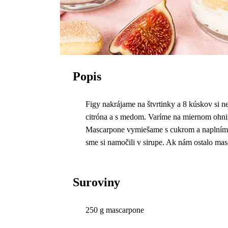
Popis
Figy nakrájame na štvrtinky a 8 kúskov si
citróna a s medom. Varíme na miernom ohni,
Mascarpone vymiešame s cukrom a naplníme 
sme si namočili v sirupe. Ak nám ostalo ma
Suroviny
250 g mascarpone