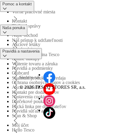
Pomoc a kontakt
Voľné pracovné miesta
Kontakt
Tlačové správy
Naša ponuka
Nájsť obchod
Náš prístup k udržateľnosti
Akciové letáky
Časté otázky
Pravidlá a nastavenia
Obchodná skupina Tesco
Online nákupy
Vrátenie tovaru a záruka
Pravidlá a podmienky
Clubcard
Sledujte nás
Stiahnuté produkty z predaja
Ochrana osobných údajov a cookies
©
2026 TESCO STORES SR, a.s.
Akcie a súťaže
Kontakt pre dodávateľov
Nastavenia cookies
Darčekové poukážky
Etická linka pre dodávateľov
Pravidlá súťaží a akcií
Scan & Shop
Môj účet
Hello Tesco