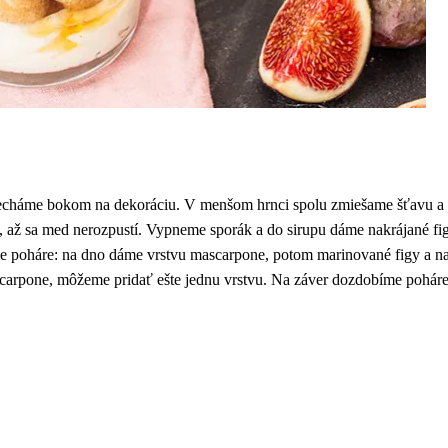
 necháme bokom na dekoráciu. V menšom hrnci spolu zmiešame šťavu a
 až sa med nerozpustí. Vypneme sporák a do sirupu dáme nakrájané fig
poháre: na dno dáme vrstvu mascarpone, potom marinované figy a na
scarpone, môžeme pridať ešte jednu vrstvu. Na záver dozdobíme poháre