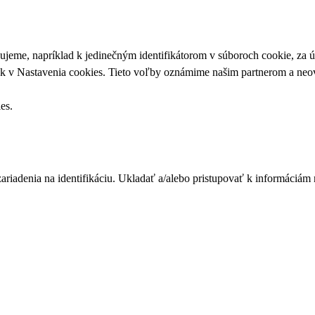
upujeme, napríklad k jedinečným identifikátorom v súboroch cookie, za
ek v
Nastavenia cookies
. Tieto voľby oznámime našim partnerom a neov
ies
.
zariadenia na identifikáciu. Ukladať a/alebo pristupovať k informáciám