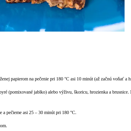
enej papierom na pečenie pri 180 °C asi 10 minút (až začnú voňať a 
ré (pomixované jablko) alebo výživu, škoricu, hrozienka a brusnice.
e a pečieme asi 25 – 30 minút pri 180 °C.
žom.