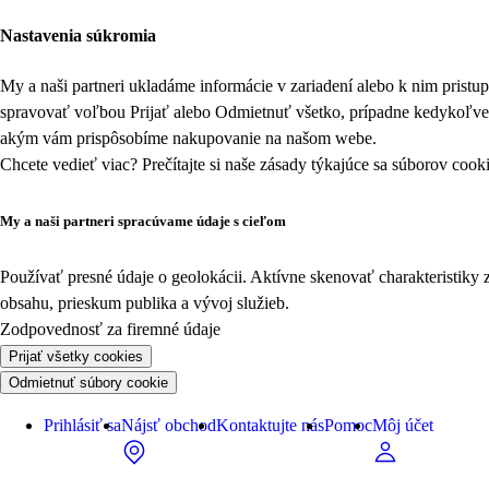
Nastavenia súkromia
My a naši partneri ukladáme informácie v zariadení alebo k nim prist
spravovať voľbou Prijať alebo Odmietnuť všetko, prípadne kedykoľv
akým vám prispôsobíme nakupovanie na našom webe.
Chcete vedieť viac? Prečítajte si naše zásady týkajúce sa
súborov cook
My a naši partneri spracúvame údaje s cieľom
Používať presné údaje o geolokácii. Aktívne skenovať charakteristiky 
obsahu, prieskum publika a vývoj služieb.
Zodpovednosť za firemné údaje
Prijať všetky cookies
Odmietnuť súbory cookie
Prihlásiť sa
Nájsť obchod
Kontaktujte nás
Pomoc
Môj účet