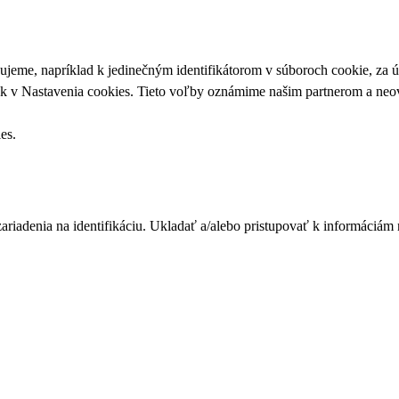
upujeme, napríklad k jedinečným identifikátorom v súboroch cookie, za
ek v
Nastavenia cookies
. Tieto voľby oznámime našim partnerom a neov
ies
.
zariadenia na identifikáciu. Ukladať a/alebo pristupovať k informáciám