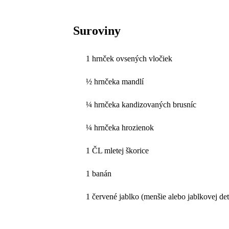
Suroviny
1 hrnček ovsených vločiek
½ hrnčeka mandlí
¼ hrnčeka kandizovaných brusníc
¼ hrnčeka hrozienok
1 ČL mletej škorice
1 banán
1 červené jablko (menšie alebo jablkovej de