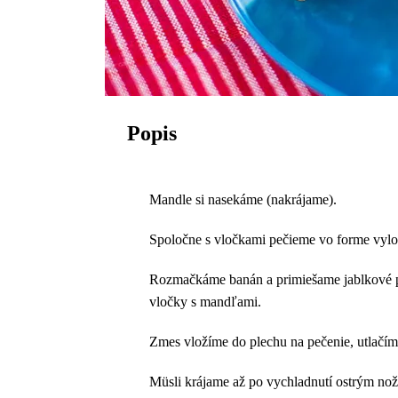
Popis
Mandle si nasekáme (nakrájame).
Spoločne s vločkami pečieme vo forme vylož
Rozmačkáme banán a primiešame jablkové py
vločky s mandľami.
Zmes vložíme do plechu na pečenie, utlačím
Müsli krájame až po vychladnutí ostrým no