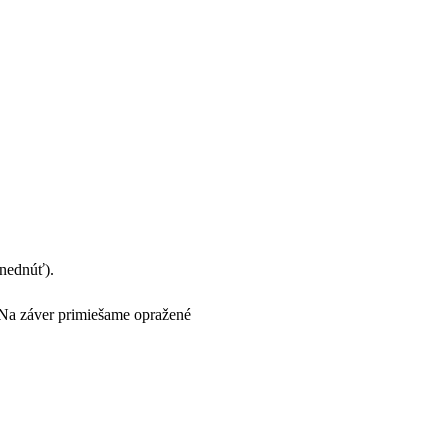
hnednúť).
 Na záver primiešame opražené