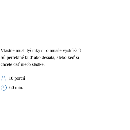
Vlastné müsli tyčinky? To musíte vyskúšať!
Sú perfektné bud' ako desiata, alebo keď si
chcete dať niečo sladké.
10 porcií
60 min.