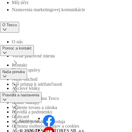
Môj účet
Nastavenia marketingovej komunikácie
O Tescu
O nás
Pomoc a kontakt
Voľné pracovné miesta
Kontakt
Tlačové správy
Naša ponuka
Nájsť obchod
Náš prístup k udržateľnosti
Akciové letáky
Časté otázky
Pravidlá a nastavenia
Obchodná skupina Tesco
Online nákupy
Vrátenie tovaru a záruka
Pravidlá a podmienky
Clubcard
Sledujte nás
Stiahnuté produkty z predaja
Ochrana osobných údajov a cookies
©
2026 TESCO STORES SR, a.s.
Akcie a súťaže