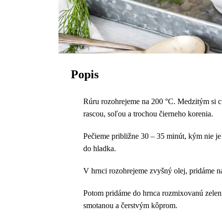
Popis
Rúru rozohrejeme na 200 °C. Medzitým si c
rascou, soľou a trochou čierneho korenia.
Pečieme približne 30 – 35 minút, kým nie j
do hladka.
V hrnci rozohrejeme zvyšný olej, pridáme 
Potom pridáme do hrnca rozmixovanú zelen
smotanou a čerstvým kôprom.