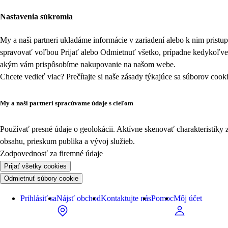
Nastavenia súkromia
My a naši partneri ukladáme informácie v zariadení alebo k nim prist
spravovať voľbou Prijať alebo Odmietnuť všetko, prípadne kedykoľv
akým vám prispôsobíme nakupovanie na našom webe.
Chcete vedieť viac? Prečítajte si naše zásady týkajúce sa
súborov cook
My a naši partneri spracúvame údaje s cieľom
Používať presné údaje o geolokácii. Aktívne skenovať charakteristiky 
obsahu, prieskum publika a vývoj služieb.
Zodpovednosť za firemné údaje
Prijať všetky cookies
Odmietnuť súbory cookie
Prihlásiť sa
Nájsť obchod
Kontaktujte nás
Pomoc
Môj účet