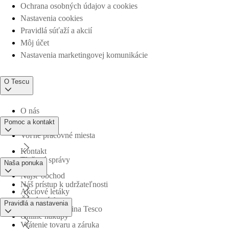
Ochrana osobných údajov a cookies
Nastavenia cookies
Pravidlá súťaží a akcií
Môj účet
Nastavenia marketingovej komunikácie
O Tescu
O nás
Pomoc a kontakt
Voľné pracovné miesta
Kontakt
Tlačové správy
Naša ponuka
Nájsť obchod
Náš prístup k udržateľnosti
Akciové letáky
Časté otázky
Pravidlá a nastavenia
Obchodná skupina Tesco
Online nákupy
Vrátenie tovaru a záruka