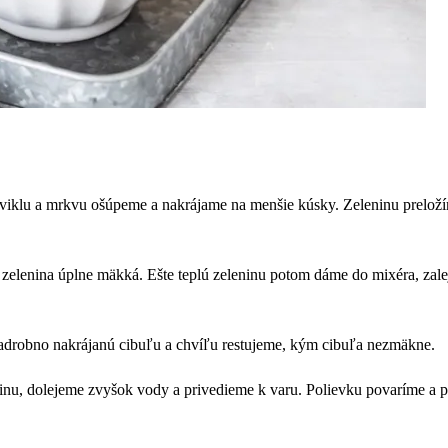
viklu a mrkvu ošúpeme a nakrájame na menšie kúsky. Zeleninu preložím
e zelenina úplne mäkká. Ešte teplú zeleninu potom dáme do mixéra, za
nadrobno nakrájanú cibuľu a chvíľu restujeme, kým cibuľa nezmäkne.
inu, dolejeme zvyšok vody a privedieme k varu. Polievku povaríme a