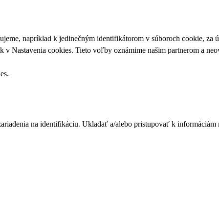
upujeme, napríklad k jedinečným identifikátorom v súboroch cookie, za
ek v
Nastavenia cookies
. Tieto voľby oznámime našim partnerom a neov
ies
.
zariadenia na identifikáciu. Ukladať a/alebo pristupovať k informáciám