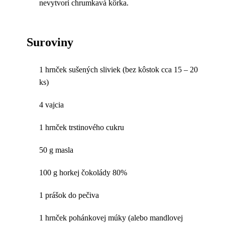
nevytvorí chrumkavá kôrka.
Suroviny
1 hrnček sušených sliviek (bez kôstok cca 15 – 20
ks)
4 vajcia
1 hrnček trstinového cukru
50 g masla
100 g horkej čokolády 80%
1 prášok do pečiva
1 hrnček pohánkovej múky (alebo mandlovej