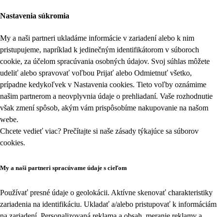
Nastavenia súkromia
My a naši partneri ukladáme informácie v zariadení alebo k nim
pristupujeme, napríklad k jedinečným identifikátorom v súboroch
cookie, za účelom spracúvania osobných údajov. Svoj súhlas môžete
udeliť alebo spravovať voľbou Prijať alebo Odmietnuť všetko,
prípadne kedykoľvek v
Nastavenia cookies
. Tieto voľby oznámime
našim partnerom a neovplyvnia údaje o prehliadaní. Vaše rozhodnutie
však zmení spôsob, akým vám prispôsobíme nakupovanie na našom
webe.
Chcete vedieť viac? Prečítajte si naše zásady týkajúce sa
súborov
cookies
.
My a naši partneri spracúvame údaje s cieľom
Používať presné údaje o geolokácii. Aktívne skenovať charakteristiky
zariadenia na identifikáciu. Ukladať a/alebo pristupovať k informáciám
na zariadení. Personalizovaná reklama a obsah, meranie reklamy a