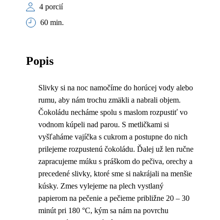
4 porcií
60 min.
Popis
Slivky si na noc namočíme do horúcej vody alebo
rumu, aby nám trochu zmäkli a nabrali objem.
Čokoládu necháme spolu s maslom rozpustiť vo
vodnom kúpeli nad parou. S metličkami si
vyšľaháme vajíčka s cukrom a postupne do nich
prilejeme rozpustenú čokoládu. Ďalej už len ručne
zapracujeme múku s práškom do pečiva, orechy a
precedené slivky, ktoré sme si nakrájali na menšie
kúsky. Zmes vylejeme na plech vystlaný
papierom na pečenie a pečieme približne 20 – 30
minút pri 180 °C, kým sa nám na povrchu