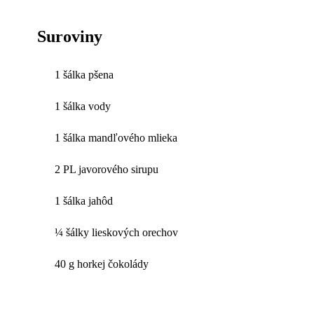
Suroviny
1 šálka pšena
1 šálka vody
1 šálka mandľového mlieka
2 PL javorového sirupu
1 šálka jahôd
¼ šálky lieskových orechov
40 g horkej čokolády