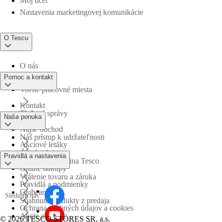
Môj účet
Nastavenia marketingovej komunikácie
O Tescu
O nás
Pomoc a kontakt
Voľné pracovné miesta
Kontakt
Tlačové správy
Naša ponuka
Nájsť obchod
Náš prístup k udržateľnosti
Akciové letáky
Časté otázky
Pravidlá a nastavenia
Obchodná skupina Tesco
Online nákupy
Vrátenie tovaru a záruka
Pravidlá a podmienky
Clubcard
Sledujte nás
Stiahnuté produkty z predaja
Ochrana osobných údajov a cookies
Akcie a súťaže
©
2026 TESCO STORES SR, a.s.