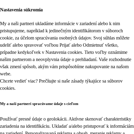
Nastavenia súkromia
My a naši partneri ukladáme informácie v zariadení alebo k nim
pristupujeme, napríklad k jedinečným identifikátorom v súboroch
cookie, za účelom spracúvania osobných údajov. Svoj súhlas môžete
udeliť alebo spravovať voľbou Prijať alebo Odmietnuť všetko,
prípadne kedykoľvek v
Nastavenia cookies
. Tieto voľby oznámime
našim partnerom a neovplyvnia údaje o prehliadaní. Vaše rozhodnutie
však zmení spôsob, akým vám prispôsobíme nakupovanie na našom
webe.
Chcete vedieť viac? Prečítajte si naše zásady týkajúce sa
súborov
cookies
.
My a naši partneri spracúvame údaje s cieľom
Používať presné údaje o geolokácii. Aktívne skenovať charakteristiky
zariadenia na identifikáciu. Ukladať a/alebo pristupovať k informáciám
na zariadení. Personalizovaná reklama a obsah, meranie reklamy a