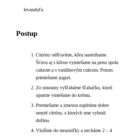
levanduľa
Postup
Citróny odšťavíme, kôru nastrúhame.
Šťavu aj s kôrou vymiešame na penu spolu
cukrom a s vanilínovým cukrom. Potom
primiešame jogurt.
Zo smotany vyšľaháme šľahačku, ktorú
opatrne vmiešame do krému.
Premiešame a zmesou naplníme dobre
umyté citróny, z ktorých sme vybrali
dužinu.
Vložíme do mrazničky a necháme 2 – 4