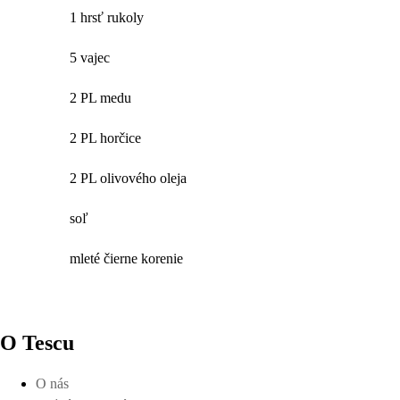
1 hrsť rukoly
5 vajec
2 PL medu
2 PL horčice
2 PL olivového oleja
soľ
mleté čierne korenie
O Tescu
O nás