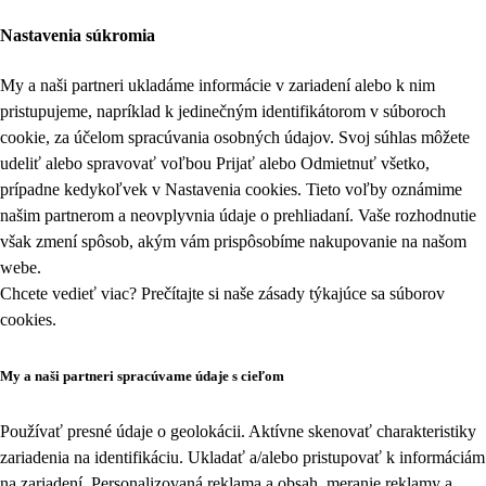
Nastavenia súkromia
My a naši partneri ukladáme informácie v zariadení alebo k nim
pristupujeme, napríklad k jedinečným identifikátorom v súboroch
cookie, za účelom spracúvania osobných údajov. Svoj súhlas môžete
udeliť alebo spravovať voľbou Prijať alebo Odmietnuť všetko,
prípadne kedykoľvek v
Nastavenia cookies
. Tieto voľby oznámime
našim partnerom a neovplyvnia údaje o prehliadaní. Vaše rozhodnutie
však zmení spôsob, akým vám prispôsobíme nakupovanie na našom
webe.
Chcete vedieť viac? Prečítajte si naše zásady týkajúce sa
súborov
cookies
.
My a naši partneri spracúvame údaje s cieľom
Používať presné údaje o geolokácii. Aktívne skenovať charakteristiky
zariadenia na identifikáciu. Ukladať a/alebo pristupovať k informáciám
na zariadení. Personalizovaná reklama a obsah, meranie reklamy a