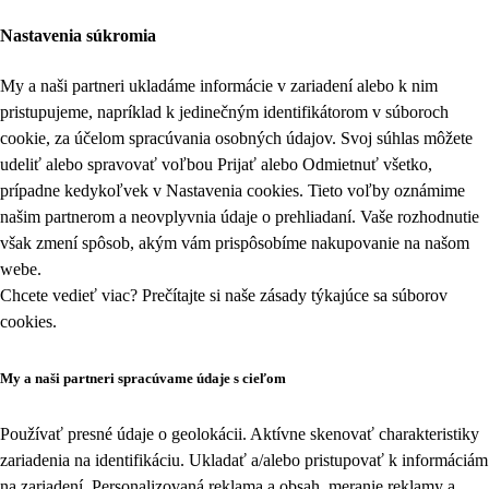
Nastavenia súkromia
My a naši partneri ukladáme informácie v zariadení alebo k nim
pristupujeme, napríklad k jedinečným identifikátorom v súboroch
cookie, za účelom spracúvania osobných údajov. Svoj súhlas môžete
udeliť alebo spravovať voľbou Prijať alebo Odmietnuť všetko,
prípadne kedykoľvek v
Nastavenia cookies
. Tieto voľby oznámime
našim partnerom a neovplyvnia údaje o prehliadaní. Vaše rozhodnutie
však zmení spôsob, akým vám prispôsobíme nakupovanie na našom
webe.
Chcete vedieť viac? Prečítajte si naše zásady týkajúce sa
súborov
cookies
.
My a naši partneri spracúvame údaje s cieľom
Používať presné údaje o geolokácii. Aktívne skenovať charakteristiky
zariadenia na identifikáciu. Ukladať a/alebo pristupovať k informáciám
na zariadení. Personalizovaná reklama a obsah, meranie reklamy a