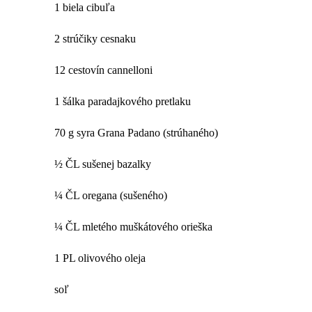
1 biela cibuľa
2 strúčiky cesnaku
12 cestovín cannelloni
1 šálka paradajkového pretlaku
70 g syra Grana Padano (strúhaného)
½ ČL sušenej bazalky
¼ ČL oregana (sušeného)
¼ ČL mletého muškátového orieška
1 PL olivového oleja
soľ