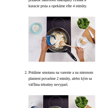
kuracie prsia a opekáme ešte 4 minúty.
Pridáme smotanu na varenie a na miernom
plameni povaríme 2 minúty, alebo kým sa
väčšina tekutiny nevyparí.