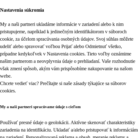
Nastavenia súkromia
My a naši partneri ukladáme informácie v zariadení alebo k nim
pristupujeme, napríklad k jedinečným identifikátorom v súboroch
cookie, za účelom spracúvania osobných údajov. Svoj súhlas môžete
udeliť alebo spravovať voľbou Prijať alebo Odmietnuť všetko,
prípadne kedykoľvek v
Nastavenia cookies
. Tieto voľby oznámime
našim partnerom a neovplyvnia údaje o prehliadaní. Vaše rozhodnutie
však zmení spôsob, akým vám prispôsobíme nakupovanie na našom
webe.
Chcete vedieť viac? Prečítajte si naše zásady týkajúce sa
súborov
cookies
.
My a naši partneri spracúvame údaje s cieľom
Používať presné údaje o geolokácii. Aktívne skenovať charakteristiky
zariadenia na identifikáciu. Ukladať a/alebo pristupovať k informáciám
na zariadení. Personalizovaná reklama a obsah, meranie reklamy a