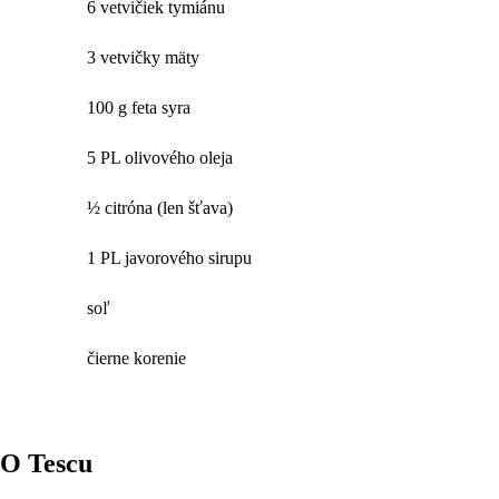
6 vetvičiek tymiánu
3 vetvičky mäty
100 g feta syra
5 PL olivového oleja
½ citróna (len šťava)
1 PL javorového sirupu
soľ
čierne korenie
O Tescu