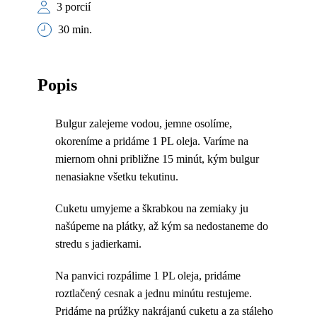
3 porcií
30 min.
Popis
Bulgur zalejeme vodou, jemne osolíme,
okoreníme a pridáme 1 PL oleja. Varíme na
miernom ohni približne 15 minút, kým bulgur
nenasiakne všetku tekutinu.
Cuketu umyjeme a škrabkou na zemiaky ju
našúpeme na plátky, až kým sa nedostaneme do
stredu s jadierkami.
Na panvici rozpálime 1 PL oleja, pridáme
roztlačený cesnak a jednu minútu restujeme.
Pridáme na prúžky nakrájanú cuketu a za stáleho