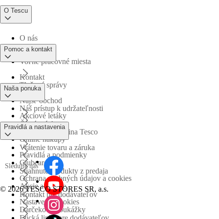
O Tescu
O nás
Pomoc a kontakt
Voľné pracovné miesta
Kontakt
Tlačové správy
Naša ponuka
Nájsť obchod
Náš prístup k udržateľnosti
Akciové letáky
Časté otázky
Pravidlá a nastavenia
Obchodná skupina Tesco
Online nákupy
Vrátenie tovaru a záruka
Pravidlá a podmienky
Clubcard
Sledujte nás
Stiahnuté produkty z predaja
Ochrana osobných údajov a cookies
Akcie a súťaže
©
2026 TESCO STORES SR, a.s.
Kontakt pre dodávateľov
Nastavenia cookies
Darčekové poukážky
Etická linka pre dodávateľov