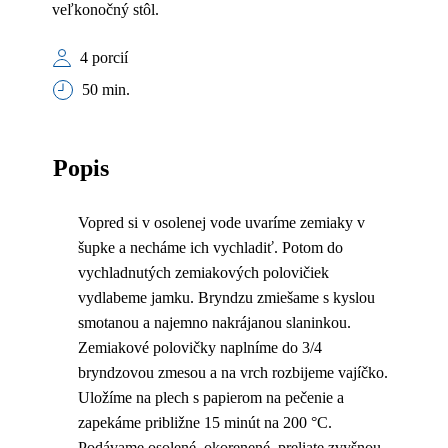
veľkonočný stôl.
4 porcií
50 min.
Popis
Vopred si v osolenej vode uvaríme zemiaky v
šupke a necháme ich vychladiť. Potom do
vychladnutých zemiakových polovičiek
vydlabeme jamku. Bryndzu zmiešame s kyslou
smotanou a najemno nakrájanou slaninkou.
Zemiakové polovičky naplníme do 3/4
bryndzovou zmesou a na vrch rozbijeme vajíčko.
Uložíme na plech s papierom na pečenie a
zapekáme približne 15 minút na 200 °C.
Podávame osolené, okorenené, preliate zvyšnou