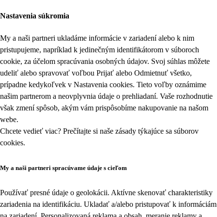
Nastavenia súkromia
My a naši partneri ukladáme informácie v zariadení alebo k nim
pristupujeme, napríklad k jedinečným identifikátorom v súboroch
cookie, za účelom spracúvania osobných údajov. Svoj súhlas môžete
udeliť alebo spravovať voľbou Prijať alebo Odmietnuť všetko,
prípadne kedykoľvek v
Nastavenia cookies
. Tieto voľby oznámime
našim partnerom a neovplyvnia údaje o prehliadaní. Vaše rozhodnutie
však zmení spôsob, akým vám prispôsobíme nakupovanie na našom
webe.
Chcete vedieť viac? Prečítajte si naše zásady týkajúce sa
súborov
cookies
.
My a naši partneri spracúvame údaje s cieľom
Používať presné údaje o geolokácii. Aktívne skenovať charakteristiky
zariadenia na identifikáciu. Ukladať a/alebo pristupovať k informáciám
na zariadení. Personalizovaná reklama a obsah, meranie reklamy a