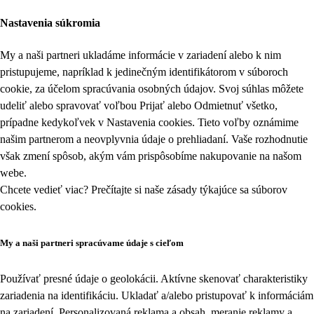
Nastavenia súkromia
My a naši partneri ukladáme informácie v zariadení alebo k nim
pristupujeme, napríklad k jedinečným identifikátorom v súboroch
cookie, za účelom spracúvania osobných údajov. Svoj súhlas môžete
udeliť alebo spravovať voľbou Prijať alebo Odmietnuť všetko,
prípadne kedykoľvek v
Nastavenia cookies
. Tieto voľby oznámime
našim partnerom a neovplyvnia údaje o prehliadaní. Vaše rozhodnutie
však zmení spôsob, akým vám prispôsobíme nakupovanie na našom
webe.
Chcete vedieť viac? Prečítajte si naše zásady týkajúce sa
súborov
cookies
.
My a naši partneri spracúvame údaje s cieľom
Používať presné údaje o geolokácii. Aktívne skenovať charakteristiky
zariadenia na identifikáciu. Ukladať a/alebo pristupovať k informáciám
na zariadení. Personalizovaná reklama a obsah, meranie reklamy a