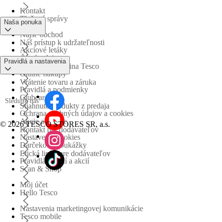
Kontakt
Tlačové správy
Naša ponuka
Nájsť obchod
Náš prístup k udržateľnosti
Akciové letáky
Časté otázky
Pravidlá a nastavenia
Obchodná skupina Tesco
Online nákupy
Vrátenie tovaru a záruka
Pravidlá a podmienky
Clubcard
Sledujte nás
Stiahnuté produkty z predaja
Ochrana osobných údajov a cookies
Akcie a súťaže
©
2026 TESCO STORES SR, a.s.
Kontakt pre dodávateľov
Nastavenia cookies
Darčekové poukážky
Etická linka pre dodávateľov
Pravidlá súťaží a akcií
Scan & Shop
Môj účet
Hello Tesco
Nastavenia marketingovej komunikácie
Tesco mobile