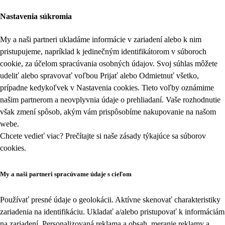
Nastavenia súkromia
My a naši partneri ukladáme informácie v zariadení alebo k nim
pristupujeme, napríklad k jedinečným identifikátorom v súboroch
cookie, za účelom spracúvania osobných údajov. Svoj súhlas môžete
udeliť alebo spravovať voľbou Prijať alebo Odmietnuť všetko,
prípadne kedykoľvek v
Nastavenia cookies
. Tieto voľby oznámime
našim partnerom a neovplyvnia údaje o prehliadaní. Vaše rozhodnutie
však zmení spôsob, akým vám prispôsobíme nakupovanie na našom
webe.
Chcete vedieť viac? Prečítajte si naše zásady týkajúce sa
súborov
cookies
.
My a naši partneri spracúvame údaje s cieľom
Používať presné údaje o geolokácii. Aktívne skenovať charakteristiky
zariadenia na identifikáciu. Ukladať a/alebo pristupovať k informáciám
na zariadení. Personalizovaná reklama a obsah, meranie reklamy a