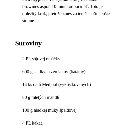
brownies aspoň 10 minút odpočinúť. Toto je
doležitý krok, pretože zmes za ten čas ešte lepšie
stuhne.
Suroviny
2 PL sójovej omáčky
600 g sladkých zemiakov (batátov)
14 ks datlí Medjool (vykôstkovaných)
80 g mletých mandlí
100 g hladkej múky špaldovej
4 PL kakaa