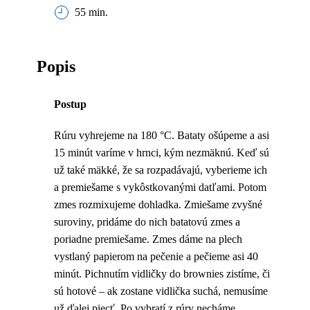
55 min.
Popis
Postup
Rúru vyhrejeme na 180 °C. Bataty ošúpeme a asi
15 minút varíme v hrnci, kým nezmäknú. Keď sú
už také mäkké, že sa rozpadávajú, vyberieme ich
a premiešame s vykôstkovanými datľami. Potom
zmes rozmixujeme dohladka. Zmiešame zvyšné
suroviny, pridáme do nich batatovú zmes a
poriadne premiešame. Zmes dáme na plech
vystlaný papierom na pečenie a pečieme asi 40
minút. Pichnutím vidličky do brownies zistíme, či
sú hotové – ak zostane vidlička suchá, nemusíme
už ďalej piecť. Po vybratí z rúry necháme