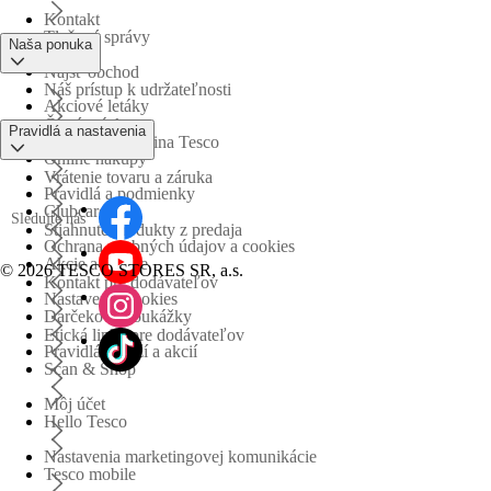
Kontakt
Tlačové správy
Naša ponuka
Nájsť obchod
Náš prístup k udržateľnosti
Akciové letáky
Časté otázky
Pravidlá a nastavenia
Obchodná skupina Tesco
Online nákupy
Vrátenie tovaru a záruka
Pravidlá a podmienky
Clubcard
Sledujte nás
Stiahnuté produkty z predaja
Ochrana osobných údajov a cookies
Akcie a súťaže
©
2026 TESCO STORES SR, a.s.
Kontakt pre dodávateľov
Nastavenia cookies
Darčekové poukážky
Etická linka pre dodávateľov
Pravidlá súťaží a akcií
Scan & Shop
Môj účet
Hello Tesco
Nastavenia marketingovej komunikácie
Tesco mobile