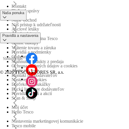
Kontakt
Tlačové správy
Naša ponuka
Nájsť obchod
Náš prístup k udržateľnosti
Akciové letáky
Časté otázky
Pravidlá a nastavenia
Obchodná skupina Tesco
Online nákupy
Vrátenie tovaru a záruka
Pravidlá a podmienky
Clubcard
Sledujte nás
Stiahnuté produkty z predaja
Ochrana osobných údajov a cookies
Akcie a súťaže
©
2026 TESCO STORES SR, a.s.
Kontakt pre dodávateľov
Nastavenia cookies
Darčekové poukážky
Etická linka pre dodávateľov
Pravidlá súťaží a akcií
Scan & Shop
Môj účet
Hello Tesco
Nastavenia marketingovej komunikácie
Tesco mobile