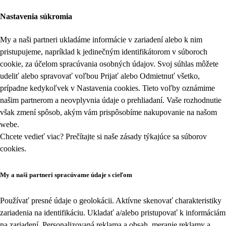
Nastavenia súkromia
My a naši partneri ukladáme informácie v zariadení alebo k nim
pristupujeme, napríklad k jedinečným identifikátorom v súboroch
cookie, za účelom spracúvania osobných údajov. Svoj súhlas môžete
udeliť alebo spravovať voľbou Prijať alebo Odmietnuť všetko,
prípadne kedykoľvek v
Nastavenia cookies
. Tieto voľby oznámime
našim partnerom a neovplyvnia údaje o prehliadaní. Vaše rozhodnutie
však zmení spôsob, akým vám prispôsobíme nakupovanie na našom
webe.
Chcete vedieť viac? Prečítajte si naše zásady týkajúce sa
súborov
cookies
.
My a naši partneri spracúvame údaje s cieľom
Používať presné údaje o geolokácii. Aktívne skenovať charakteristiky
zariadenia na identifikáciu. Ukladať a/alebo pristupovať k informáciám
na zariadení. Personalizovaná reklama a obsah, meranie reklamy a