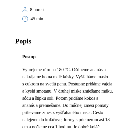
8 porcií
45 min.
Popis
Postup
Vyhrejeme rúru na 180 °C. Ošúpeme ananás a
nakrájame ho na malé kúsky. Vyšľaháme maslo
s cukrom na svetlú penu. Postupne pridáme vajcia
a kyslú smotanu. V druhej miske zmiešame múku,
sódu a štipku soli. Potom pridáme kokos a
ananás a premiešame. Do múčnej zmesi pomaly
prilievame zmes z vyšľahaného masla. Cesto
nalejeme do koláčovej formy s priemerom asi 18
cm a pečieme cca 1 hodinu. Je dobré koláč