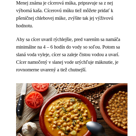
Menej známa je cícerová múka, pripravuje sa z nej
výborná kaša. Cícerovú múku tiež môžete pridať k
pšeničnej chlebovej múke, zvýšite tak jej výživovú
hodnotu.
Aby sa cícer uvaril rýchlejšie, pred varením sa namáča
minimálne na 4 – 6 hodín do vody so soľou. Potom sa
slaná voda vyleje, cícer sa zaleje čistou vodou a uvarí.
Cícer namočený v slanej vode urýchľuje mäknutie, je
rovnomerne uvarený a tiež chutnejší.