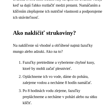
keď sa dajú ľahko roztlačiť medzi prstami. Namáčaním a
klíčením zlepšujeme ich nutričné vlastnosti a podporujeme
ich stráviteľnosť.
Ako naklíčiť strukoviny?
Na naklíčenie sú vhodné a obľúbené najmä fazuľky
mungo alebo adzuki. Ako na to?
Fazuľky pretriedime a vyberieme chybné kusy,
ktoré by mohli začať plesnivieť.
Opláchneme ich vo vode, dáme do pohára,
zalejeme vodou a necháme 8 hodín namáčať.
Po 8 hodinách vodu zlejeme, fazuľky
prepláchneme a necháme v pohári alebo na sitku
klíčiť.