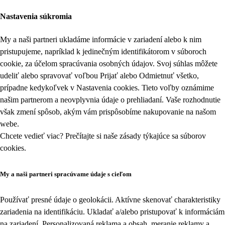
Nastavenia súkromia
My a naši partneri ukladáme informácie v zariadení alebo k nim
pristupujeme, napríklad k jedinečným identifikátorom v súboroch
cookie, za účelom spracúvania osobných údajov. Svoj súhlas môžete
udeliť alebo spravovať voľbou Prijať alebo Odmietnuť všetko,
prípadne kedykoľvek v
Nastavenia cookies
. Tieto voľby oznámime
našim partnerom a neovplyvnia údaje o prehliadaní. Vaše rozhodnutie
však zmení spôsob, akým vám prispôsobíme nakupovanie na našom
webe.
Chcete vedieť viac? Prečítajte si naše zásady týkajúce sa
súborov
cookies
.
My a naši partneri spracúvame údaje s cieľom
Používať presné údaje o geolokácii. Aktívne skenovať charakteristiky
zariadenia na identifikáciu. Ukladať a/alebo pristupovať k informáciám
na zariadení. Personalizovaná reklama a obsah, meranie reklamy a