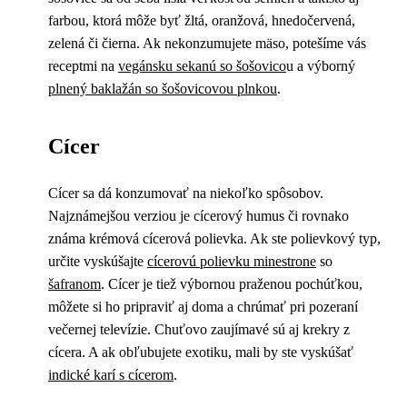
farbou, ktorá môže byť žltá, oranžová, hnedočervená,
zelená či čierna. Ak nekonzumujete mäso, potešíme vás
receptmi na
vegánsku sekanú so šošovico
u a výborný
plnený baklažán so šošovicovou plnkou
.
Cícer
Cícer sa dá konzumovať na niekoľko spôsobov.
Najznámejšou verziou je cícerový humus či rovnako
známa krémová cícerová polievka. Ak ste polievkový typ,
určite vyskúšajte
cícerovú polievku minestrone
so
šafranom
. Cícer je tiež výbornou praženou pochúťkou,
môžete si ho pripraviť aj doma a chrúmať pri pozeraní
večernej televízie. Chuťovo zaujímavé sú aj krekry z
cícera. A ak obľubujete exotiku, mali by ste vyskúšať
indické karí s cícerom
.