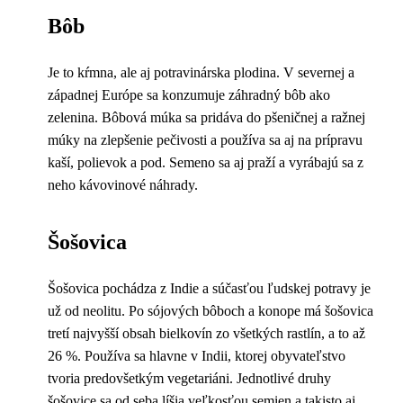
Bôb
Je to kŕmna, ale aj potravinárska plodina. V severnej a
západnej Európe sa konzumuje záhradný bôb ako
zelenina. Bôbová múka sa pridáva do pšeničnej a ražnej
múky na zlepšenie pečivosti a používa sa aj na prípravu
kaší, polievok a pod. Semeno sa aj praží a vyrábajú sa z
neho kávovinové náhrady.
Šošovica
Šošovica pochádza z Indie a súčasťou ľudskej potravy je
už od neolitu. Po sójových bôboch a konope má šošovica
tretí najvyšší obsah bielkovín zo všetkých rastlín, a to až
26 %. Používa sa hlavne v Indii, ktorej obyvateľstvo
tvoria predovšetkým vegetariáni. Jednotlivé druhy
šošovice sa od seba líšia veľkosťou semien a takisto aj