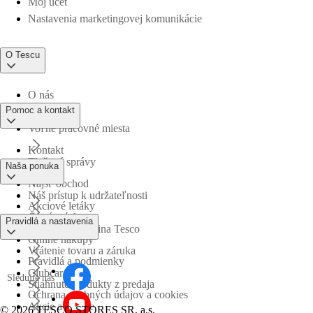
Môj účet
Nastavenia marketingovej komunikácie
O Tescu
O nás
Pomoc a kontakt
Voľné pracovné miesta
Kontakt
Tlačové správy
Naša ponuka
Nájsť obchod
Náš prístup k udržateľnosti
Akciové letáky
Časté otázky
Pravidlá a nastavenia
Obchodná skupina Tesco
Online nákupy
Vrátenie tovaru a záruka
Pravidlá a podmienky
Clubcard
Sledujte nás
Stiahnuté produkty z predaja
Ochrana osobných údajov a cookies
Akcie a súťaže
©
2026 TESCO STORES SR, a.s.