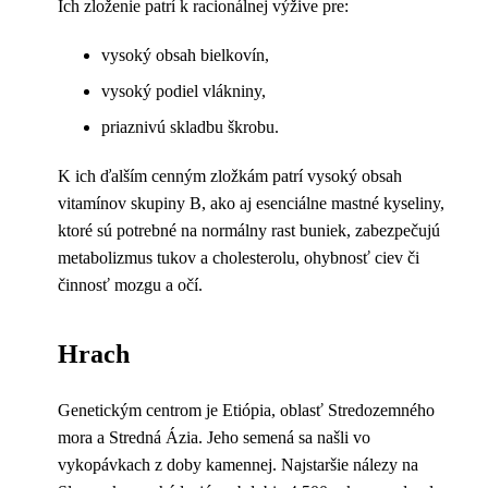
Ich zloženie patrí k racionálnej výžive pre:
vysoký obsah bielkovín,
vysoký podiel vlákniny,
priaznivú skladbu škrobu.
K ich ďalším cenným zložkám patrí vysoký obsah
vitamínov skupiny B, ako aj esenciálne mastné kyseliny,
ktoré sú potrebné na normálny rast buniek, zabezpečujú
metabolizmus tukov a cholesterolu, ohybnosť ciev či
činnosť mozgu a očí.
Hrach
Genetickým centrom je Etiópia, oblasť Stredozemného
mora a Stredná Ázia. Jeho semená sa našli vo
vykopávkach z doby kamennej. Najstaršie nálezy na