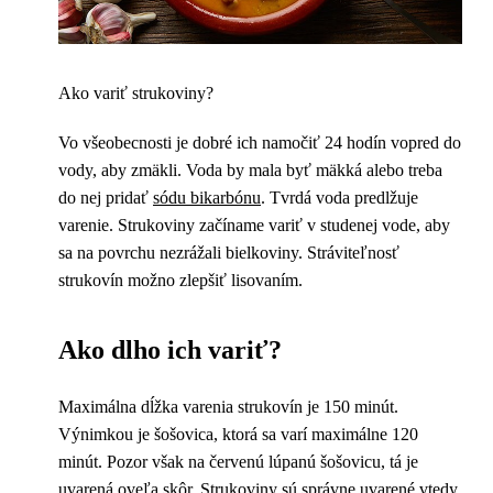
Ako variť strukoviny?
Vo všeobecnosti je dobré ich namočiť 24 hodín vopred do
vody, aby zmäkli. Voda by mala byť mäkká alebo treba
do nej pridať
sódu bikarbónu
. Tvrdá voda predlžuje
varenie. Strukoviny začíname variť v studenej vode, aby
sa na povrchu nezrážali bielkoviny. Stráviteľnosť
strukovín možno zlepšiť lisovaním.
Ako dlho ich variť?
Maximálna dĺžka varenia strukovín je 150 minút.
Výnimkou je šošovica, ktorá sa varí maximálne 120
minút. Pozor však na červenú lúpanú šošovicu, tá je
uvarená oveľa skôr. Strukoviny sú správne uvarené vtedy,