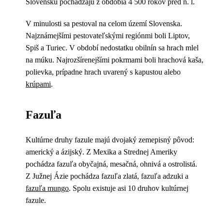
Slovensku pochádzajú z obdobia 4 500 rokov pred n. l.
V minulosti sa pestoval na celom území Slovenska.
Najznámejšími pestovateľskými regiónmi boli Liptov,
Spiš a Turiec. V období nedostatku obilnín sa hrach mlel
na múku. Najrozšírenejšími pokrmami boli hrachová kaša,
polievka, prípadne hrach uvarený s kapustou alebo
krúpami
.
Fazuľa
Kultúrne druhy fazule majú dvojaký zemepisný pôvod:
americký a ázijský. Z Mexika a Strednej Ameriky
pochádza fazuľa obyčajná, mesačná, ohnivá a ostrolistá.
Z Južnej Ázie pochádza fazuľa zlatá, fazuľa adzuki a
fazuľa mungo
. Spolu existuje asi 10 druhov kultúrnej
fazule.