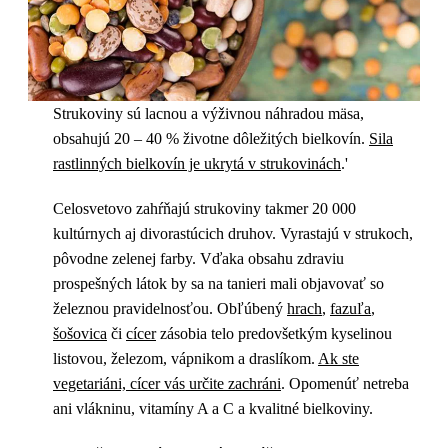
Strukoviny sú lacnou a výživnou náhradou mäsa,
obsahujú 20 – 40 % životne dôležitých bielkovín.
Sila
rastlinných bielkovín je ukrytá v strukovinách
.'
Celosvetovo zahŕňajú strukoviny takmer 20 000
kultúrnych aj divorastúcich druhov. Vyrastajú v strukoch,
pôvodne zelenej farby. Vďaka obsahu zdraviu
prospešných látok by sa na tanieri mali objavovať so
železnou pravidelnosťou. Obľúbený
hrach
,
fazuľa
,
šošovica
či
cícer
zásobia telo predovšetkým kyselinou
listovou, železom, vápnikom a draslíkom.
Ak ste
vegetariáni, cícer vás určite zachráni
. Opomenúť netreba
ani vlákninu, vitamíny A a C a kvalitné bielkoviny.